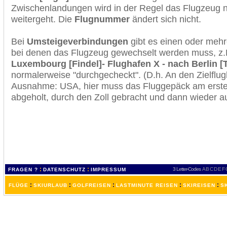
Zwischenlandungen wird in der Regel das Flugzeug n
weitergeht. Die
Flugnummer
ändert sich nicht.
Bei
Umsteigeverbindungen
gibt es einen oder meh
bei denen das Flugzeug gewechselt werden muss, z
Luxembourg [Findel]- Flughafen X - nach Berlin [
normalerweise "durchgecheckt". (D.h. An den Zielflugh
Ausnahme: USA, hier muss das Fluggepäck am erste
abgeholt, durch den Zoll gebracht und dann wieder 
:
:
3 Letter-Codes
A
B
C
D
E
F
FRAGEN ?
DATENSCHUTZ
IMPRESSUM
:
:
:
:
:
FLÜGE
SKIURLAUB
GOLFREISEN
LASTMINUTE REISEN
SKIREISEN
S