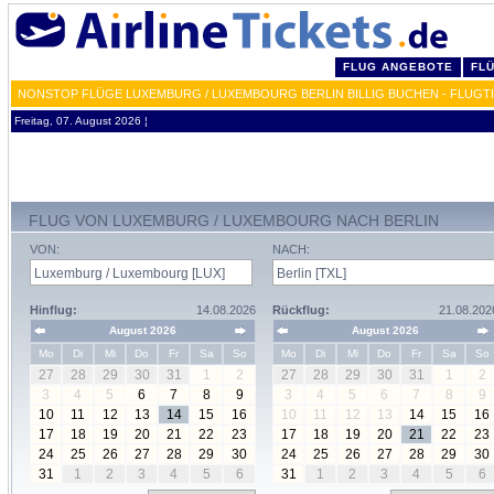
FLUG ANGEBOTE
FL
NONSTOP FLÜGE LUXEMBURG / LUXEMBOURG BERLIN BILLIG BUCHEN - FLUGTI
Freitag, 07. August 2026 ¦
FLUG VON LUXEMBURG / LUXEMBOURG NACH BERLIN
VON:
NACH:
Hinflug:
14.08.2026
Rückflug:
21.08.202
August 2026
August 2026
Mo
Di
Mi
Do
Fr
Sa
So
Mo
Di
Mi
Do
Fr
Sa
So
27
28
29
30
31
1
2
27
28
29
30
31
1
2
3
4
5
6
7
8
9
3
4
5
6
7
8
9
10
11
12
13
14
15
16
10
11
12
13
14
15
16
17
18
19
20
21
22
23
17
18
19
20
21
22
23
24
25
26
27
28
29
30
24
25
26
27
28
29
30
31
1
2
3
4
5
6
31
1
2
3
4
5
6