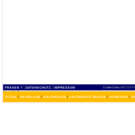
:
:
3 Letter-Codes
A
B
C
D
E
F
FRAGEN ?
DATENSCHUTZ
IMPRESSUM
:
:
:
:
:
FLÜGE
SKIURLAUB
GOLFREISEN
LASTMINUTE REISEN
SKIREISEN
S