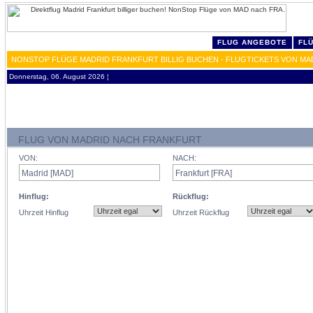
FLUG ANGEBOTE
FL
NONSTOP FLÜGE MADRID FRANKFURT BILLIG BUCHEN - FLUGTICKETS VON MA
Donnerstag, 06. August 2026 ¦
FLUG VON MADRID NACH FRANKFURT
VON:
NACH:
Hinflug:
Rückflug:
Uhrzeit Hinflug
Uhrzeit Rückflug