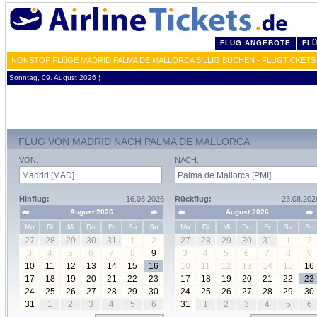
FLUG ANGEBOTE
FL
NONSTOP FLÜGE MADRID PALMA DE MALLORCA BILLIG BUCHEN - FLUGTICKETS
Sonntag, 09. August 2026 ¦
FLUG VON MADRID NACH PALMA DE MALLORCA
VON:
NACH:
Hinflug:
16.08.2026
Rückflug:
23.08.202
August 2026
August 2026
Mo
Di
Mi
Do
Fr
Sa
So
Mo
Di
Mi
Do
Fr
Sa
So
27
28
29
30
31
1
2
27
28
29
30
31
1
2
3
4
5
6
7
8
9
3
4
5
6
7
8
9
10
11
12
13
14
15
16
10
11
12
13
14
15
16
17
18
19
20
21
22
23
17
18
19
20
21
22
23
24
25
26
27
28
29
30
24
25
26
27
28
29
30
31
1
2
3
4
5
6
31
1
2
3
4
5
6