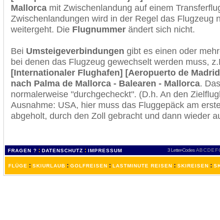
Mallorca
mit Zwischenlandung auf einem Transferflu
Zwischenlandungen wird in der Regel das Flugzeug n
weitergeht. Die
Flugnummer
ändert sich nicht.
Bei
Umsteigeverbindungen
gibt es einen oder meh
bei denen das Flugzeug gewechselt werden muss, z
[Internationaler Flughafen] [Aeropuerto de Madrid
nach Palma de Mallorca - Balearen - Mallorca
. Da
normalerweise "durchgecheckt". (D.h. An den Zielflugh
Ausnahme: USA, hier muss das Fluggepäck am erste
abgeholt, durch den Zoll gebracht und dann wieder 
:
:
3 Letter-Codes
A
B
C
D
E
F
FRAGEN ?
DATENSCHUTZ
IMPRESSUM
:
:
:
:
:
FLÜGE
SKIURLAUB
GOLFREISEN
LASTMINUTE REISEN
SKIREISEN
S