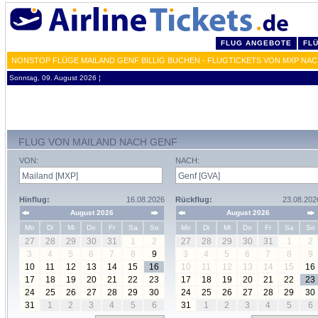
FLUG ANGEBOTE
FL
NONSTOP FLÜGE MAILAND GENF BILLIG BUCHEN - FLUGTICKETS VON MXP NAC
Sonntag, 09. August 2026 ¦
FLUG VON MAILAND NACH GENF
VON:
NACH:
Hinflug:
16.08.2026
Rückflug:
23.08.202
August 2026
August 2026
Mo
Di
Mi
Do
Fr
Sa
So
Mo
Di
Mi
Do
Fr
Sa
So
27
28
29
30
31
1
2
27
28
29
30
31
1
2
3
4
5
6
7
8
9
3
4
5
6
7
8
9
10
11
12
13
14
15
16
10
11
12
13
14
15
16
17
18
19
20
21
22
23
17
18
19
20
21
22
23
24
25
26
27
28
29
30
24
25
26
27
28
29
30
31
1
2
3
4
5
6
31
1
2
3
4
5
6