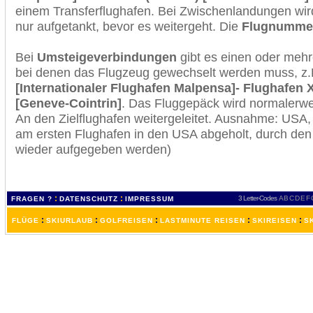
einem Transferflughafen. Bei Zwischenlandungen wir
nur aufgetankt, bevor es weitergeht. Die
Flugnumme
Bei
Umsteigeverbindungen
gibt es einen oder meh
bei denen das Flugzeug gewechselt werden muss, z
[Internationaler Flughafen Malpensa]- Flughafen 
[Geneve-Cointrin]
. Das Fluggepäck wird normalerwe
An den Zielflughafen weitergeleitet. Ausnahme: USA
am ersten Flughafen in den USA abgeholt, durch den
wieder aufgegeben werden)
:
:
3 Letter-Codes
A
B
C
D
E
F
FRAGEN ?
DATENSCHUTZ
IMPRESSUM
:
:
:
:
:
FLÜGE
SKIURLAUB
GOLFREISEN
LASTMINUTE REISEN
SKIREISEN
S