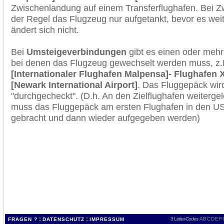
Zwischenlandung auf einem Transferflughafen. Bei Z
der Regel das Flugzeug nur aufgetankt, bevor es wei
ändert sich nicht.
Bei
Umsteigeverbindungen
gibt es einen oder meh
bei denen das Flugzeug gewechselt werden muss, z
[Internationaler Flughafen Malpensa]- Flughafen 
[Newark International Airport]
. Das Fluggepäck wir
"durchgecheckt". (D.h. An den Zielflughafen weiterge
muss das Fluggepäck am ersten Flughafen in den USA
gebracht und dann wieder aufgegeben werden)
:
:
3 Letter-Codes
A
B
C
D
E
F
FRAGEN ?
DATENSCHUTZ
IMPRESSUM