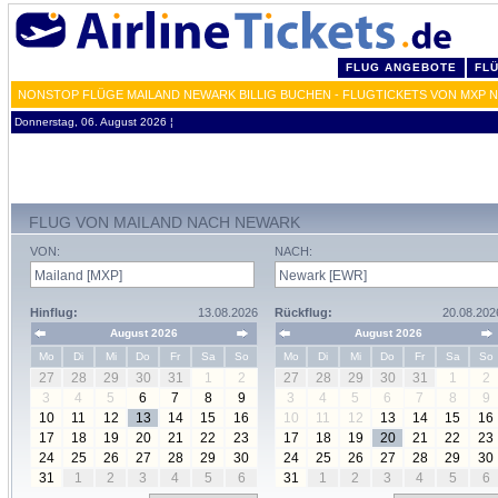
FLUG ANGEBOTE
FL
NONSTOP FLÜGE MAILAND NEWARK BILLIG BUCHEN - FLUGTICKETS VON MXP 
Donnerstag, 06. August 2026 ¦
FLUG VON MAILAND NACH NEWARK
VON:
NACH:
Hinflug:
13.08.2026
Rückflug:
20.08.202
August 2026
August 2026
Mo
Di
Mi
Do
Fr
Sa
So
Mo
Di
Mi
Do
Fr
Sa
So
27
28
29
30
31
1
2
27
28
29
30
31
1
2
3
4
5
6
7
8
9
3
4
5
6
7
8
9
10
11
12
13
14
15
16
10
11
12
13
14
15
16
17
18
19
20
21
22
23
17
18
19
20
21
22
23
24
25
26
27
28
29
30
24
25
26
27
28
29
30
31
1
2
3
4
5
6
31
1
2
3
4
5
6