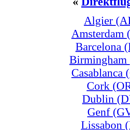
«
Direktflü
Algier (A
Amsterdam 
Barcelona 
Birmingham 
Casablanca 
Cork (OR
Dublin (D
Genf (GV
Lissabon (