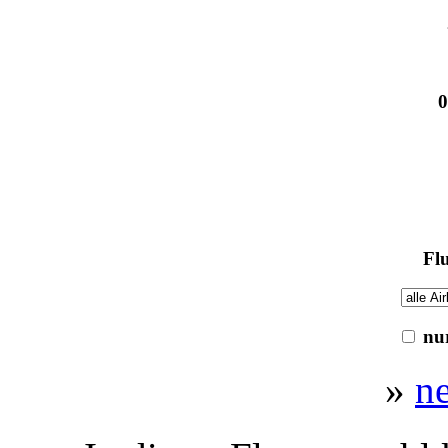
0
Flu
nur
»
n