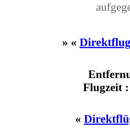
aufgeg
» «
Direktflu
Entfernu
Flugzeit 
«
Direktfl