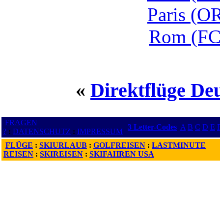
Paris (O
Rom (FC
«
Direktflüge De
FRAGEN
3 Letter-Codes
A
B
C
D
E
?
:
DATENSCHUTZ
:
IMPRESSUM
FLÜGE
:
SKIURLAUB
:
GOLFREISEN
:
LASTMINUTE
REISEN
:
SKIREISEN
:
SKIFAHREN USA