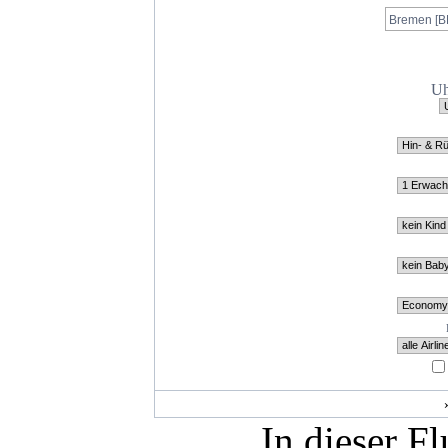
Uh
In dieser F