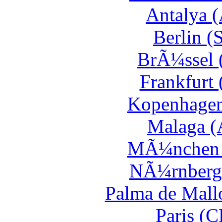
Antalya 
Berlin (
BrÃ¼ssel 
Frankfurt
Kopenhagen
Malaga (
MÃ¼nchen 
NÃ¼rnberg
Palma de Mall
Paris (