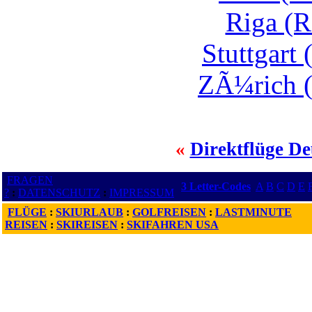
Riga (R
Stuttgart
ZÃ¼rich 
«
Direktflüge De
FRAGEN
3 Letter-Codes
A
B
C
D
E
?
:
DATENSCHUTZ
:
IMPRESSUM
FLÜGE
:
SKIURLAUB
:
GOLFREISEN
:
LASTMINUTE
REISEN
:
SKIREISEN
:
SKIFAHREN USA