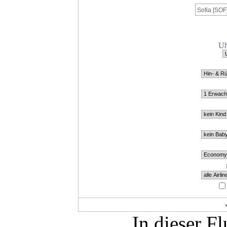
Uh
In dieser F