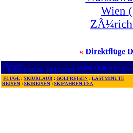
Wien (
ZÃ¼rich 
«
Direktflüge D
FRAGEN
3 Letter-Codes
A
B
C
D
E
?
:
DATENSCHUTZ
:
IMPRESSUM
FLÜGE
:
SKIURLAUB
:
GOLFREISEN
:
LASTMINUTE
REISEN
:
SKIREISEN
:
SKIFAHREN USA