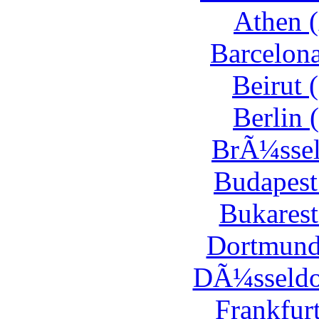
Athen (
Barcelona
Beirut 
Berlin 
BrÃ¼ssel
Budapest
Bukarest
Dortmund
DÃ¼sseldor
Frankfur