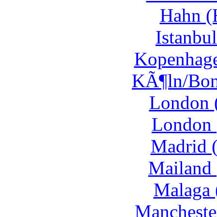
Hahn (
Istanbul
Kopenhage
KÃ¶ln/Bon
London 
London 
Madrid 
Mailand 
Malaga 
Mancheste