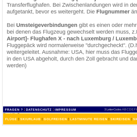
Transferflughafen. Bei Zwischenlandungen wird in de
aufgetankt, bevor es weitergeht. Die
Flugnummer
änd
Bei
Umsteigeverbindungen
gibt es einen oder meh
bei denen das Flugzeug gewechselt werden muss, z
Airport]- Flughafen X - nach Luxemburg / Luxemb
Fluggepäck wird normalerweise "durchgecheckt". (D.h
weitergeleitet. Ausnahme: USA, hier muss das Flugg
in den USA abgeholt, durch den Zoll gebracht und d
werden)
:
:
3 Letter-Codes
A
B
C
D
E
F
FRAGEN ?
DATENSCHUTZ
IMPRESSUM
:
:
:
:
:
FLÜGE
SKIURLAUB
GOLFREISEN
LASTMINUTE REISEN
SKIREISEN
S