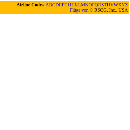
Airline Codes
A
B
C
D
E
F
G
H
I
J
K
L
M
N
O
P
Q
R
S
T
U
V
W
X
Y
Z
Flüge von
© RSCG, Inc., USA