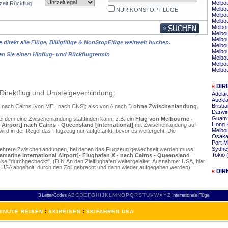
Melbou
zeit Rückflug
Melbo
NUR NONSTOP FLÜGE
Melbou
Melbou
Melbou
Melbou
Melbou
 direkt alle Flüge, Billigflüge & NonStopFlüge weltweit buchen.
Melbou
Melbo
en Sie einen Hinflug- und Rückflugtermin
Melbou
Melbo
Melbou
«
DIR
Direktflug und Umsteigeverbindung:
Adelai
Auckla
Brisba
ne nach Cairns [von MEL nach CNS]; also von A nach B
ohne Zwischenlandung
.
Darwi
Guam 
ei dem eine Zwischenlandung stattfinden kann, z.B. ein
Flug von Melbourne -
Hong 
l Airport] nach Cairns - Queensland [International]
mit Zwischenlandung auf
Melbou
ird in der Regel das Flugzeug nur aufgetankt, bevor es weitergeht. Die
Osaka 
Port M
Sydney
mehrere Zwischenlandungen, bei denen das Flugzeug gewechselt werden muss,
Tokio 
lamarine International Airport]- Flughafen X - nach Cairns - Queensland
se "durchgecheckt". (D.h. An den Zielflughafen weitergeleitet. Ausnahme: USA, hier
 USA abgeholt, durch den Zoll gebracht und dann wieder aufgegeben werden)
«
DIR
3 Letter-Codes
A
B
C
D
E
F
G
H
I
J
K
L
M
N
O
P
Q
R
S
T
U
V
W
X
Y
Z
Internationale Flüge
:
:
INUTE REISEN
SKIREISEN
SKIFAHREN USA