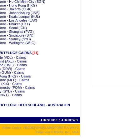
rne - Ho Chi Minh City (SGN)
urne - Hong Kong (HKG)
rne - Jakarta (CGK)
rne - Johannisburg (JNB)
rne - Kuala Lumpur (KUL)
rne - Los Angeles (LAX)
rne - Phuket (HKT)
rne - Seoul (ICN)
urne - Shanghai (PVG)
rne - Singapore (SIN)
urne - Sydney (SYD)
rne - Wellington (WLG)
EKTFLÜGE CAIRNS
[11]
de (ADL) - Cairns
nd (AKL) - Cairns
ne (BNE) - Cairns
n (DRW) - Cairns
(GUM) - Cairns
Kong (HKG) - Cairns
rne (MEL) - Cairns
(KIX) - Cairns
oresby (POM) - Cairns
 (SYD) - Cairns
(NRT) - Cairns
EKTFLÜGE DEUTSCHLAND - AUSTRALIEN
:
AIRGUIDE
AIRNEWS
Airline Codes
A
B
C
D
E
F
G
H
I
J
K
L
M
N
O
P
Q
R
S
T
U
V
W
X
Y
Z
Flüge von
© RSCG, Inc., USA