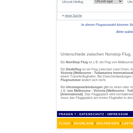
Uhrzeit Hinflug
Uhr
»
neue Suche
In dieser Flugauswahl können Sie
Bitte wähl
Unterschiede zwischen Nonstop Flug, 
Ein
NonStop Flug
ist z.B. ein Flug von Melbour
Ein
Direktflug
ist ein Flug zwischen zwei Orten, b
Victoria [Melbourne - Tullamarine Internationa
einem Transferflughafen. Bei Zwischenlandungen w
Flugnummer
ändert sich nicht.
Bei
Umsteigeverbindungen
gibt es einen oder 
z.B.
von Melbourne - Victoria [Melbourne - Tul
[International]
. Das Fluggepäck wird normalerwei
muss das Fluggepäck am ersten Flughafen in den
:
:
FRAGEN ?
DATENSCHUTZ
IMPRESSUM
:
:
:
FLÜGE
SKIURLAUB
GOLFREISEN
LASTM