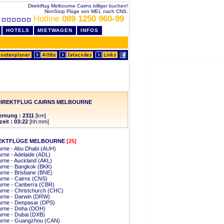
Direktflug Melbourne Cairns billiger buchen!
NonStop Flüge von MEL nach CNS.
Hotline
089 1250 960-99
HOTELS
MIETWAGEN
INFOS
DIREKTFLUG CAIRNS MELBOURNE
ernung : 2311
[km]
zeit : 03:22
[hh:mm]
EKTFLÜGE MELBOURNE
[25]
rne - Abu Dhabi (AUH)
rne - Adelaide (ADL)
rne - Auckland (AKL)
urne - Bangkok (BKK)
rne - Brisbane (BNE)
rne - Cairns (CNS)
urne - Canberra (CBR)
rne - Christchurch (CHC)
urne - Darwin (DRW)
urne - Denpasar (DPS)
urne - Doha (DOH)
rne - Dubai (DXB)
urne - Guangzhou (CAN)