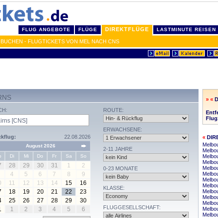
DIREKTFLÜGE
FLUG ANGEBOTE
FLÜGE
LASTMINUTE REISEN
 BUCHEN - FLUGTICKETS VON MEL NACH CNS
RNS
» «
CH:
ROUTE:
Entf
Flug
ERWACHSENE:
kflug:
22.08.2026
«
DIR
Melbou
August 2026
2-11 JAHRE
Melbou
o
Di
Mi
Do
Fr
Sa
So
Melbou
Melbo
7
28
29
30
31
1
2
Melbou
0-23 MONATE
4
5
6
7
8
9
Melbou
Melbo
0
11
12
13
14
15
16
Melbou
KLASSE:
7
18
19
20
21
22
23
Melbo
Melbo
4
25
26
27
28
29
30
Melbo
FLUGGESELLSCHAFT:
1
1
2
3
4
5
6
Melbou
Melbo