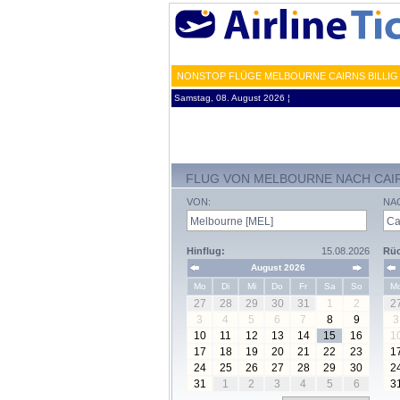
NONSTOP FLÜGE MELBOURNE CAIRNS BILLIG
Samstag, 08. August 2026 ¦
FLUG VON MELBOURNE NACH CAI
VON:
NA
Hinflug:
15.08.2026
Rüc
August 2026
Mo
Di
Mi
Do
Fr
Sa
So
M
27
28
29
30
31
1
2
2
3
4
5
6
7
8
9
3
10
11
12
13
14
15
16
1
17
18
19
20
21
22
23
1
24
25
26
27
28
29
30
2
31
1
2
3
4
5
6
3