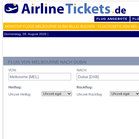
FLUG ANGEBOTE
FL
NONSTOP FLÜGE MELBOURNE DUBAI BILLIG BUCHEN - FLUGTICKETS VON MEL
Donnerstag, 06. August 2026 ¦
FLUG VON MELBOURNE NACH DUBAI
VON:
NACH:
Hinflug:
Rückflug:
Uhrzeit Hinflug
Uhrzeit Rückflug