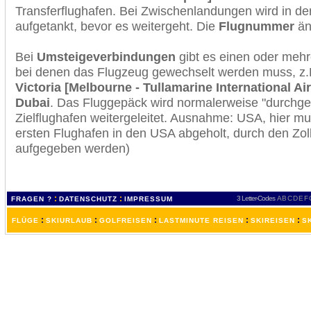
Transferflughafen. Bei Zwischenlandungen wird in de
aufgetankt, bevor es weitergeht. Die
Flugnummer
änd
Bei
Umsteigeverbindungen
gibt es einen oder meh
bei denen das Flugzeug gewechselt werden muss, z
Victoria [Melbourne - Tullamarine International Ai
Dubai
. Das Fluggepäck wird normalerweise "durchge
Zielflughafen weitergeleitet. Ausnahme: USA, hier 
ersten Flughafen in den USA abgeholt, durch den Zol
aufgegeben werden)
:
:
3 Letter-Codes
A
B
C
D
E
F
FRAGEN ?
DATENSCHUTZ
IMPRESSUM
:
:
:
:
:
FLÜGE
SKIURLAUB
GOLFREISEN
LASTMINUTE REISEN
SKIREISEN
S