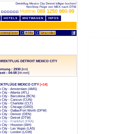
Direktflug Mexico City Detroit billiger buchen!
NonStop Flüge von MEX nach DTW.
Hotline
089 1250 960-99
HOTELS
MIETWAGEN
INFOS
IREKTFLUG DETROIT MEXICO CITY
ernung : 2930
[km]
zeit : 04:08
[hh:mm]
EKTFLÜGE MEXICO CITY
[+14]
o City - Amsterdam (AMS)
 City - Atlanta (ATL)
 City - Barcelona (BCN)
o City - Cancun (CUN)
 City - Charlotte (CLT)
 City - Chicago (ORD)
 City - Dallas/Fort Worth (DFW)
 City - Denver (DEN)
 City - Detroit (DTW)
 City - Frankfurt (FRA)
 City - Houston (IAH)
 City - Las Vegas (LAS)
o City - London (LGW)