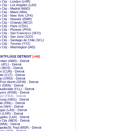
 City - London (LHR)
 City - Los Angeles (LAX)
 City - Madrid (MAD)
 City - Miami (MIA)
 City - New York (JFK)
o City - Newark (EWR)
 City - Orlando (MCO)
 City - Paris (CDG)
 City - Phoenix (PHX)
 City - San Francisco (SFO)
 City - San Jose (SJO)
 City - Santiago de Chile (SCL)
 City - Toronto (YYZ)
 City - Washington (IAD)
EKTFLÜGE DETROIT
[+56]
dam (AMS) - Detroit
 (ATL) - Detroit
 (BOS) - Detroit
 (CUN) - Detroit
tte (CLT) - Detroit
o (ORD) - Detroit
/Fort Worth (DFW) - Detroit
 (DEN) - Detroit
auderdale (FLL) - Detroit
yers (RSW) - Detroit
urt (FRA) - Detroit
ong (HKG) - Detroit
lu (HNL) - Detroit
n (IAH) - Detroit
gas (LAS) - Detroit
 (LHR) - Detroit
geles (LAX) - Detroit
 City (MEX) - Detroit
(MIA) - Detroit
polis/St. Paul (MSP) - Detroit