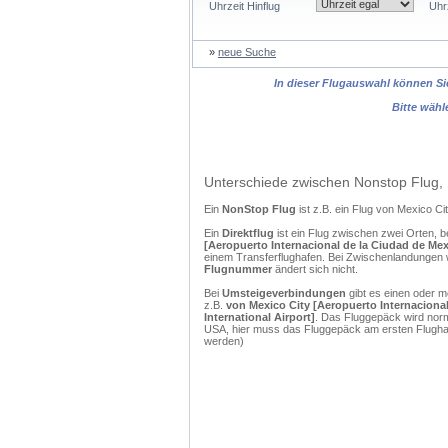
Uhrzeit Hinflug
Uhr
»
neue Suche
In dieser Flugauswahl können Sie
Bitte wähl
Unterschiede zwischen Nonstop Flug, 
Ein
NonStop Flug
ist z.B. ein Flug von Mexico C
Ein
Direktflug
ist ein Flug zwischen zwei Orten, b
[Aeropuerto Internacional de la Ciudad de Mexic
einem Transferflughafen. Bei Zwischenlandungen w
Flugnummer
ändert sich nicht.
Bei
Umsteigeverbindungen
gibt es einen oder 
z.B.
von Mexico City [Aeropuerto Internacional 
International Airport]
. Das Fluggepäck wird norm
USA, hier muss das Fluggepäck am ersten Flughaf
werden)