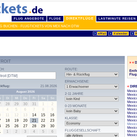
DIREKTFLÜGE
FLUG ANGEBOTE
FLÜGE
LASTMINUTE REISEN
IG BUCHEN - FLUGTICKETS VON MEX NACH DTW
TROIT
» «
D
CH:
ROUTE:
Entf
Flug
ERWACHSENE:
kflug:
21.08.2026
«
DIR
Mexic
August 2026
2-11 JAHRE
Mexico
o
Di
Mi
Do
Fr
Sa
So
Mexico
Mexic
7
28
29
30
31
1
2
Mexico
0-23 MONATE
4
5
6
7
8
9
Mexico
Mexico
0
11
12
13
14
15
16
Mexico
KLASSE:
7
18
19
20
21
22
23
Mexico
Mexico
4
25
26
27
28
29
30
Mexico
FLUGGESELLSCHAFT:
1
1
2
3
4
5
6
Mexico
Mexic