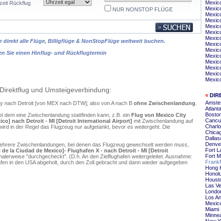
Mexico
zeit Rückflug
Mexico
NUR NONSTOP FLÜGE
Mexico
Mexico
Mexico
Mexic
Mexico
 direkt alle Flüge, Billigflüge & NonStopFlüge weltweit buchen.
Mexico
Mexico
en Sie einen Hinflug- und Rückflugtermin
Mexico
Mexico
Mexico
Mexico
Mexico
Direktflug und Umsteigeverbindung:
«
DIR
Amster
ity nach Detroit [von MEX nach DTW]; also von A nach B
ohne Zwischenlandung
.
Atlanta
Boston
ei dem eine Zwischenlandung stattfinden kann, z.B. ein
Flug von Mexico City
Cancun
o] nach Detroit - MI [Detroit International Airport]
mit Zwischenlandung auf
Charlo
ird in der Regel das Flugzeug nur aufgetankt, bevor es weitergeht. Die
Chicag
Dallas
Denver
mehrere Zwischenlandungen, bei denen das Flugzeug gewechselt werden muss,
Fort L
de la Ciudad de Mexico]- Flughafen X - nach Detroit - MI [Detroit
Fort M
alerweise "durchgecheckt". (D.h. An den Zielflughafen weitergeleitet. Ausnahme:
Frankf
en in den USA abgeholt, durch den Zoll gebracht und dann wieder aufgegeben
Hong K
Honolu
Housto
Las Ve
London
Los An
Mexico
Miami 
Minnea