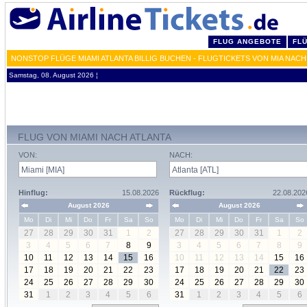
FLUG ANGEBOTE
FL
NONSTOP FLÜGE MIAMI ATLANTA BILLIG BUCHEN - FLUGTICKETS VON MIA NACH
Samstag, 08. August 2026 ¦
FLUG VON MIAMI NACH ATLANTA
VON:
NACH:
Hinflug:
15.08.2026
Rückflug:
22.08.202
August 2026
August 2026
Mo
Di
Mi
Do
Fr
Sa
So
Mo
Di
Mi
Do
Fr
Sa
So
27
28
29
30
31
1
2
27
28
29
30
31
1
2
3
4
5
6
7
8
9
3
4
5
6
7
8
9
10
11
12
13
14
15
16
10
11
12
13
14
15
16
17
18
19
20
21
22
23
17
18
19
20
21
22
23
24
25
26
27
28
29
30
24
25
26
27
28
29
30
31
1
2
3
4
5
6
31
1
2
3
4
5
6