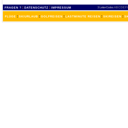
:
:
3 Letter-Codes
A
B
C
D
E
F
FRAGEN ?
DATENSCHUTZ
IMPRESSUM
:
:
:
:
:
FLÜGE
SKIURLAUB
GOLFREISEN
LASTMINUTE REISEN
SKIREISEN
S