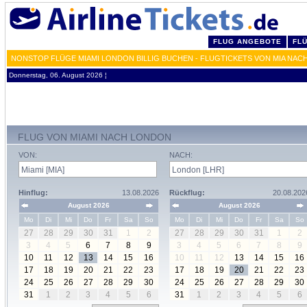
FLUG ANGEBOTE
FL
NONSTOP FLÜGE MIAMI LONDON BILLIG BUCHEN - FLUGTICKETS VON MIA NAC
Donnerstag, 06. August 2026 ¦
FLUG VON MIAMI NACH LONDON
VON:
NACH:
Hinflug:
13.08.2026
Rückflug:
20.08.202
August 2026
August 2026
Mo
Di
Mi
Do
Fr
Sa
So
Mo
Di
Mi
Do
Fr
Sa
So
27
28
29
30
31
1
2
27
28
29
30
31
1
2
3
4
5
6
7
8
9
3
4
5
6
7
8
9
10
11
12
13
14
15
16
10
11
12
13
14
15
16
17
18
19
20
21
22
23
17
18
19
20
21
22
23
24
25
26
27
28
29
30
24
25
26
27
28
29
30
31
1
2
3
4
5
6
31
1
2
3
4
5
6