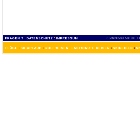
:
:
3 Letter-Codes
A
B
C
D
E
F
FRAGEN ?
DATENSCHUTZ
IMPRESSUM
:
:
:
:
:
FLÜGE
SKIURLAUB
GOLFREISEN
LASTMINUTE REISEN
SKIREISEN
S