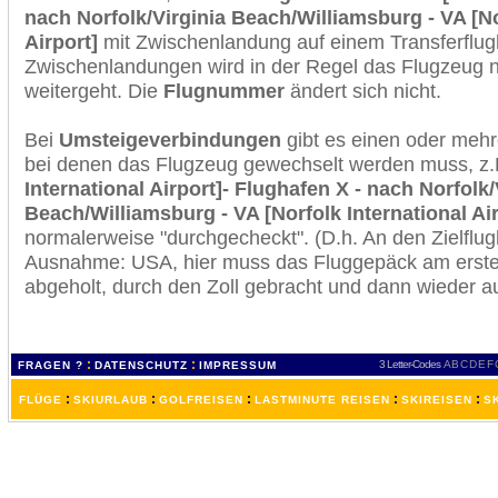
nach Norfolk/Virginia Beach/Williamsburg - VA [No
Airport]
mit Zwischenlandung auf einem Transferflug
Zwischenlandungen wird in der Regel das Flugzeug n
weitergeht. Die
Flugnummer
ändert sich nicht.
Bei
Umsteigeverbindungen
gibt es einen oder meh
bei denen das Flugzeug gewechselt werden muss, z
International Airport]- Flughafen X - nach Norfolk/
Beach/Williamsburg - VA [Norfolk International Air
normalerweise "durchgecheckt". (D.h. An den Zielflugh
Ausnahme: USA, hier muss das Fluggepäck am erste
abgeholt, durch den Zoll gebracht und dann wieder 
:
:
3 Letter-Codes
A
B
C
D
E
F
FRAGEN ?
DATENSCHUTZ
IMPRESSUM
:
:
:
:
:
FLÜGE
SKIURLAUB
GOLFREISEN
LASTMINUTE REISEN
SKIREISEN
S