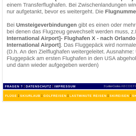
einem Transferflughafen. Bei Zwischenlandungen wir
nur aufgetankt, bevor es weitergeht. Die
Flugnumme
Bei
Umsteigeverbindungen
gibt es einen oder meh
bei denen das Flugzeug gewechselt werden muss, z
International Airport]- Flughafen X - nach Orlando
International Airport]
. Das Fluggepäck wird normale
(D.h. An den Zielflughafen weitergeleitet. Ausnahme
Fluggepäck am ersten Flughafen in den USA abgeholt
und dann wieder aufgegeben werden)
:
:
3 Letter-Codes
A
B
C
D
E
F
FRAGEN ?
DATENSCHUTZ
IMPRESSUM
:
:
:
:
:
FLÜGE
SKIURLAUB
GOLFREISEN
LASTMINUTE REISEN
SKIREISEN
S