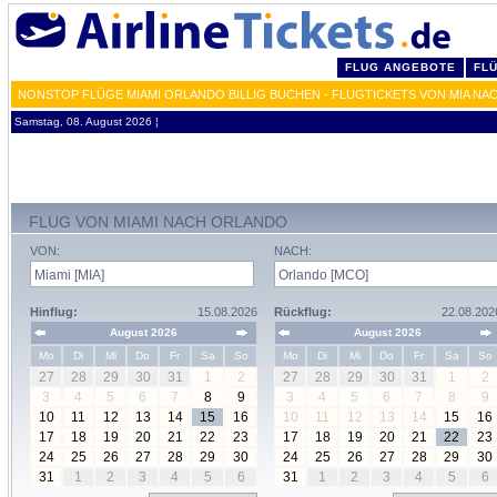
FLUG ANGEBOTE
FL
NONSTOP FLÜGE MIAMI ORLANDO BILLIG BUCHEN - FLUGTICKETS VON MIA NA
Samstag, 08. August 2026 ¦
FLUG VON MIAMI NACH ORLANDO
VON:
NACH:
Hinflug:
15.08.2026
Rückflug:
22.08.202
August 2026
August 2026
Mo
Di
Mi
Do
Fr
Sa
So
Mo
Di
Mi
Do
Fr
Sa
So
27
28
29
30
31
1
2
27
28
29
30
31
1
2
3
4
5
6
7
8
9
3
4
5
6
7
8
9
10
11
12
13
14
15
16
10
11
12
13
14
15
16
17
18
19
20
21
22
23
17
18
19
20
21
22
23
24
25
26
27
28
29
30
24
25
26
27
28
29
30
31
1
2
3
4
5
6
31
1
2
3
4
5
6