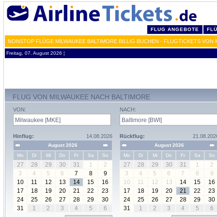
FLUG ANGEBOTE
FL
NONSTOP FLÜGE MILWAUKEE BALTIMORE BILLIG BUCHEN - FLUGTICKETS VON 
Freitag, 07. August 2026 ¦
FLUG VON MILWAUKEE NACH BALTIMORE
VON:
NACH:
Hinflug:
14.08.2026
Rückflug:
21.08.202
August 2026
August 2026
Mo
Di
Mi
Do
Fr
Sa
So
Mo
Di
Mi
Do
Fr
Sa
So
27
28
29
30
31
1
2
27
28
29
30
31
1
2
3
4
5
6
7
8
9
3
4
5
6
7
8
9
10
11
12
13
14
15
16
10
11
12
13
14
15
16
17
18
19
20
21
22
23
17
18
19
20
21
22
23
24
25
26
27
28
29
30
24
25
26
27
28
29
30
31
1
2
3
4
5
6
31
1
2
3
4
5
6