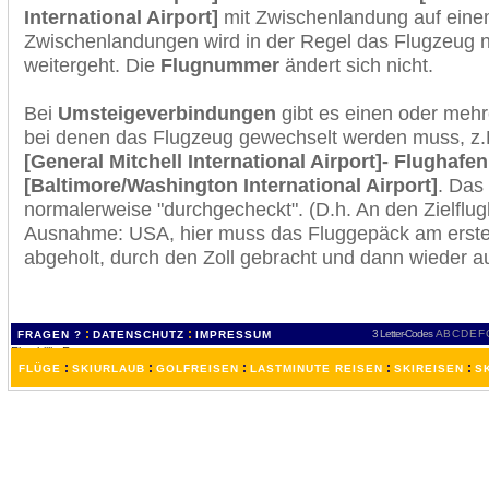
International Airport]
mit Zwischenlandung auf einem
Zwischenlandungen wird in der Regel das Flugzeug n
weitergeht. Die
Flugnummer
ändert sich nicht.
Bei
Umsteigeverbindungen
gibt es einen oder meh
bei denen das Flugzeug gewechselt werden muss, z
[General Mitchell International Airport]- Flughafe
[Baltimore/Washington International Airport]
. Das
normalerweise "durchgecheckt". (D.h. An den Zielflugh
Ausnahme: USA, hier muss das Fluggepäck am erste
abgeholt, durch den Zoll gebracht und dann wieder 
:
:
3 Letter-Codes
A
B
C
D
E
F
FRAGEN ?
DATENSCHUTZ
IMPRESSUM
:
:
:
:
:
FLÜGE
SKIURLAUB
GOLFREISEN
LASTMINUTE REISEN
SKIREISEN
S