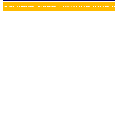
:
:
:
:
:
FLÜGE
SKIURLAUB
GOLFREISEN
LASTMINUTE REISEN
SKIREISEN
S