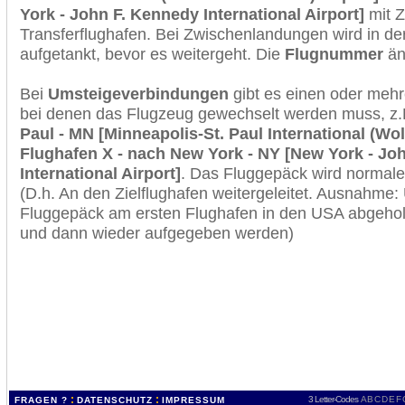
York - John F. Kennedy International Airport]
mit Z
Transferflughafen. Bei Zwischenlandungen wird in de
aufgetankt, bevor es weitergeht. Die
Flugnummer
änd
Bei
Umsteigeverbindungen
gibt es einen oder meh
bei denen das Flugzeug gewechselt werden muss, z
Paul - MN [Minneapolis-St. Paul International (Wo
Flughafen X - nach New York - NY [New York - Jo
International Airport]
. Das Fluggepäck wird normale
(D.h. An den Zielflughafen weitergeleitet. Ausnahme
Fluggepäck am ersten Flughafen in den USA abgeholt
und dann wieder aufgegeben werden)
:
:
3 Letter-Codes
A
B
C
D
E
F
FRAGEN ?
DATENSCHUTZ
IMPRESSUM