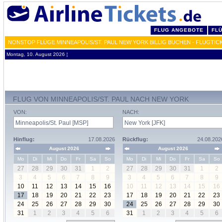
FLUG ANGEBOTE
FL
NONSTOP FLÜGE MINNEAPOLIS/ST. PAUL NEW YORK BILLIG BUCHEN - FLUGTIC
Montag, 10. August 2026 ¦
FLUG VON MINNEAPOLIS/ST. PAUL NACH NEW YORK
VON:
NACH:
Hinflug:
17.08.2026
Rückflug:
24.08.202
August 2026
August 2026
Mo
Di
Mi
Do
Fr
Sa
So
Mo
Di
Mi
Do
Fr
Sa
So
27
28
29
30
31
1
2
27
28
29
30
31
1
2
3
4
5
6
7
8
9
3
4
5
6
7
8
9
10
11
12
13
14
15
16
10
11
12
13
14
15
16
17
18
19
20
21
22
23
17
18
19
20
21
22
23
24
25
26
27
28
29
30
24
25
26
27
28
29
30
31
1
2
3
4
5
6
31
1
2
3
4
5
6