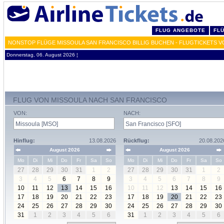
FLUG ANGEBOTE
FL
NONSTOP FLÜGE MISSOULA SAN FRANCISCO BILLIG BUCHEN - FLUGTICKETS 
Donnerstag, 06. August 2026 ¦
FLUG VON MISSOULA NACH SAN FRANCISCO
VON:
NACH:
Hinflug:
13.08.2026
Rückflug:
20.08.202
August 2026
August 2026
Mo
Di
Mi
Do
Fr
Sa
So
Mo
Di
Mi
Do
Fr
Sa
So
27
28
29
30
31
1
2
27
28
29
30
31
1
2
3
4
5
6
7
8
9
3
4
5
6
7
8
9
10
11
12
13
14
15
16
10
11
12
13
14
15
16
17
18
19
20
21
22
23
17
18
19
20
21
22
23
24
25
26
27
28
29
30
24
25
26
27
28
29
30
31
1
2
3
4
5
6
31
1
2
3
4
5
6