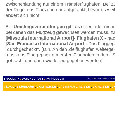
Zwischenlandung auf einem Transferflughafen. Bei Z
der Regel das Flugzeug nur aufgetankt, bevor es wei
ändert sich nicht.
Bei
Umsteigeverbindungen
gibt es einen oder meh
bei denen das Flugzeug gewechselt werden muss, z
[Missoula International Airport]- Flughafen X - n
[San Francisco International Airport]
. Das Fluggep
"durchgecheckt". (D.h. An den Zielflughafen weiterge
muss das Fluggepäck am ersten Flughafen in den USA
gebracht und dann wieder aufgegeben werden)
:
:
3 Letter-Codes
A
B
C
D
E
F
FRAGEN ?
DATENSCHUTZ
IMPRESSUM
:
:
:
:
:
FLÜGE
SKIURLAUB
GOLFREISEN
LASTMINUTE REISEN
SKIREISEN
S