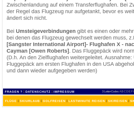
Zwischenlandung auf einem Transferflughafen. Bei Z
der Regel das Flugzeug nur aufgetankt, bevor es wei
ändert sich nicht.
Bei
Umsteigeverbindungen
gibt es einen oder meh
bei denen das Flugzeug gewechselt werden muss, z
[Sangster International Airport]- Flughafen X - 
Cayman [Owen Roberts]
. Das Fluggepäck wird nor
(D.h. An den Zielflughafen weitergeleitet. Ausnahme
Fluggepäck am ersten Flughafen in den USA abgeholt
und dann wieder aufgegeben werden)
:
:
3 Letter-Codes
A
B
C
D
E
F
FRAGEN ?
DATENSCHUTZ
IMPRESSUM
:
:
:
:
:
FLÜGE
SKIURLAUB
GOLFREISEN
LASTMINUTE REISEN
SKIREISEN
S