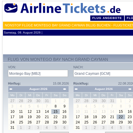
FLUG ANGEBOTE
FL
NONSTOP FLÜGE MONTEGO BAY GRAND CAYMAN BILLIG BUCHEN - FLUGTICKE
Samstag, 08. August 2026 ¦
FLUG VON MONTEGO BAY NACH GRAND CAYMAN
VON:
NACH:
Hinflug:
15.08.2026
Rückflug:
22.08.202
August 2026
August 2026
Mo
Di
Mi
Do
Fr
Sa
So
Mo
Di
Mi
Do
Fr
Sa
So
27
28
29
30
31
1
2
27
28
29
30
31
1
2
3
4
5
6
7
8
9
3
4
5
6
7
8
9
10
11
12
13
14
15
16
10
11
12
13
14
15
16
17
18
19
20
21
22
23
17
18
19
20
21
22
23
24
25
26
27
28
29
30
24
25
26
27
28
29
30
31
1
2
3
4
5
6
31
1
2
3
4
5
6