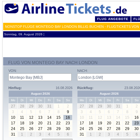
FLUG ANGEBOTE
FL
NONSTOP FLÜGE MONTEGO BAY LONDON BILLIG BUCHEN - FLUGTICKETS VON
Sonntag, 09. August 2026 ¦
FLUG VON MONTEGO BAY NACH LONDON
VON:
NACH:
Hinflug:
16.08.2026
Rückflug:
23.08.202
August 2026
August 2026
Mo
Di
Mi
Do
Fr
Sa
So
Mo
Di
Mi
Do
Fr
Sa
So
27
28
29
30
31
1
2
27
28
29
30
31
1
2
3
4
5
6
7
8
9
3
4
5
6
7
8
9
10
11
12
13
14
15
16
10
11
12
13
14
15
16
17
18
19
20
21
22
23
17
18
19
20
21
22
23
24
25
26
27
28
29
30
24
25
26
27
28
29
30
31
1
2
3
4
5
6
31
1
2
3
4
5
6