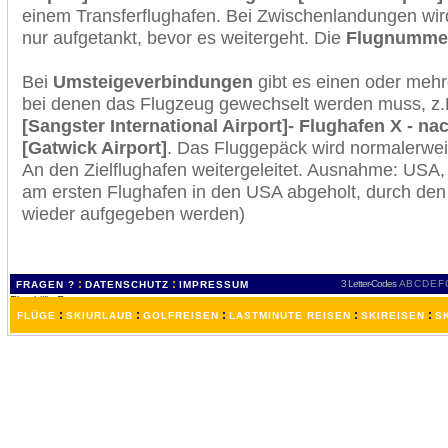
einem Transferflughafen. Bei Zwischenlandungen wir
nur aufgetankt, bevor es weitergeht. Die
Flugnumme
Bei
Umsteigeverbindungen
gibt es einen oder meh
bei denen das Flugzeug gewechselt werden muss, z
[Sangster International Airport]- Flughafen X - n
[Gatwick Airport]
. Das Fluggepäck wird normalerwei
An den Zielflughafen weitergeleitet. Ausnahme: USA
am ersten Flughafen in den USA abgeholt, durch den
wieder aufgegeben werden)
:
:
3 Letter-Codes
A
B
C
D
E
F
FRAGEN ?
DATENSCHUTZ
IMPRESSUM
:
:
:
:
:
FLÜGE
SKIURLAUB
GOLFREISEN
LASTMINUTE REISEN
SKIREISEN
S