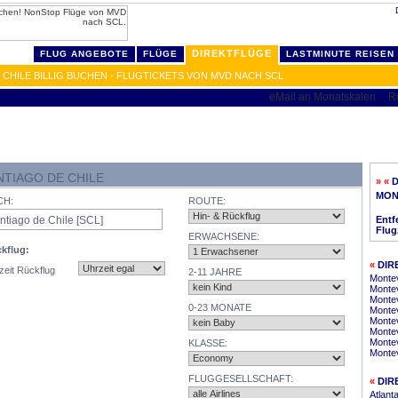
DIREKTFLÜGE
FLUG ANGEBOTE
FLÜGE
LASTMINUTE REISEN
HILE BILLIG BUCHEN - FLUGTICKETS VON MVD NACH SCL
TIAGO DE CHILE
» «
D
MON
CH:
ROUTE:
Entf
Flugz
ERWACHSENE:
kflug:
«
DIR
zeit Rückflug
2-11 JAHRE
Montev
Montev
Monte
0-23 MONATE
Montev
Montev
Montev
Montev
KLASSE:
Monte
FLUGGESELLSCHAFT:
«
DIR
Atlant