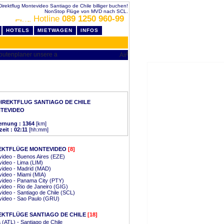
Direktflug Montevideo Santiago de Chile billiger buchen!
NonStop Flüge von MVD nach SCL.
Hotline
089 1250 960-99
HOTELS
MIETWAGEN
INFOS
IREKTFLUG SANTIAGO DE CHILE
TEVIDEO
ernung : 1364
[km]
eit : 02:11
[hh:mm]
EKTFLÜGE MONTEVIDEO
[8]
ideo - Buenos Aires (EZE)
ideo - Lima (LIM)
video - Madrid (MAD)
ideo - Miami (MIA)
ideo - Panama City (PTY)
ideo - Rio de Janeiro (GIG)
ideo - Santiago de Chile (SCL)
video - Sao Paulo (GRU)
EKTFLÜGE SANTIAGO DE CHILE
[18]
a (ATL) - Santiago de Chile