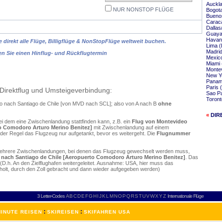
Auckla
NUR NONSTOP FLÜGE
Bogota
Buenos
Caraca
Dallas
Guayaq
Havann
 direkt alle Flüge, Billigflüge & NonStopFlüge weltweit buchen.
Lima (
Madrid
en Sie einen Hinflug- und Rückflugtermin
Mexico
Miami 
Montev
New Yo
Panama
Paris 
Direktflug und Umsteigeverbindung:
Sao Pa
Toront
eo nach Santiago de Chile [von MVD nach SCL]; also von A nach B
ohne
«
DIR
ei dem eine Zwischenlandung stattfinden kann, z.B. ein
Flug von Montevideo
to Comodoro Arturo Merino Benitez]
mit Zwischenlandung auf einem
 der Regel das Flugzeug nur aufgetankt, bevor es weitergeht. Die
Flugnummer
mehrere Zwischenlandungen, bei denen das Flugzeug gewechselt werden muss,
- nach Santiago de Chile [Aeropuerto Comodoro Arturo Merino Benitez]
. Das
D.h. An den Zielflughafen weitergeleitet. Ausnahme: USA, hier muss das
olt, durch den Zoll gebracht und dann wieder aufgegeben werden)
3 Letter-Codes
A
B
C
D
E
F
G
H
I
J
K
L
M
N
O
P
Q
R
S
T
U
V
W
X
Y
Z
Internationale Flüge
:
:
INUTE REISEN
SKIREISEN
SKIFAHREN USA