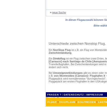
»
neue Suche
In dieser Flugauswahl können Sie
Bitte wähl
Unterschiede zwischen Nonstop Flug, 
Ein
NonStop Flug
ist z.B. ein Flug von Montevid
Zwischenlandung
.
Ein
Direktflug
ist ein Flug zwischen zwei Orten, b
[Carrasco] nach Santiago de Chile [Aeropuer
Transferflughafen. Bei Zwischenlandungen wird in
ändert sich nicht.
Bei
Umsteigeverbindungen
gibt es einen oder 
z.B.
von Montevideo [Carrasco]- Flughafen X 
Fluggepäck wird normalerweise "durchgecheckt". (
Fluggepäck am ersten Flughafen in den USA abgeh
:
:
FRAGEN ?
DATENSCHUTZ
IMPRESSUM
:
:
:
FLÜGE
SKIURLAUB
GOLFREISEN
LASTM