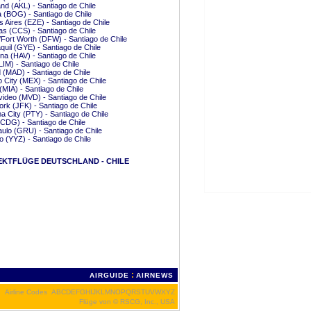
nd (AKL) - Santiago de Chile
 (BOG) - Santiago de Chile
 Aires (EZE) - Santiago de Chile
s (CCS) - Santiago de Chile
/Fort Worth (DFW) - Santiago de Chile
uil (GYE) - Santiago de Chile
a (HAV) - Santiago de Chile
LIM) - Santiago de Chile
 (MAD) - Santiago de Chile
 City (MEX) - Santiago de Chile
(MIA) - Santiago de Chile
ideo (MVD) - Santiago de Chile
rk (JFK) - Santiago de Chile
 City (PTY) - Santiago de Chile
(CDG) - Santiago de Chile
ulo (GRU) - Santiago de Chile
o (YYZ) - Santiago de Chile
EKTFLÜGE DEUTSCHLAND - CHILE
:
AIRGUIDE
AIRNEWS
Airline Codes
A
B
C
D
E
F
G
H
I
J
K
L
M
N
O
P
Q
R
S
T
U
V
W
X
Y
Z
Flüge von
© RSCG, Inc., USA