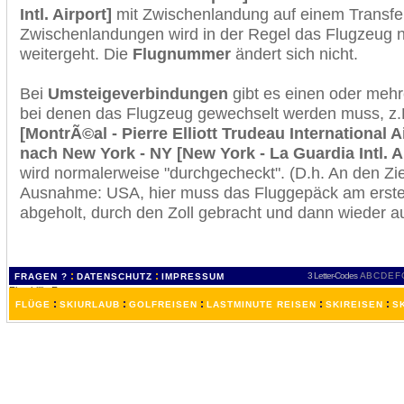
Intl. Airport]
mit Zwischenlandung auf einem Transfer
Zwischenlandungen wird in der Regel das Flugzeug n
weitergeht. Die
Flugnummer
ändert sich nicht.
Bei
Umsteigeverbindungen
gibt es einen oder meh
bei denen das Flugzeug gewechselt werden muss, z
[MontrÃ©al - Pierre Elliott Trudeau International A
nach New York - NY [New York - La Guardia Intl. A
wird normalerweise "durchgecheckt". (D.h. An den Ziel
Ausnahme: USA, hier muss das Fluggepäck am erste
abgeholt, durch den Zoll gebracht und dann wieder 
:
:
3 Letter-Codes
A
B
C
D
E
F
FRAGEN ?
DATENSCHUTZ
IMPRESSUM
:
:
:
:
:
FLÜGE
SKIURLAUB
GOLFREISEN
LASTMINUTE REISEN
SKIREISEN
S