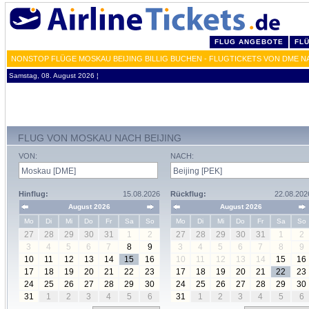
FLUG ANGEBOTE
FL
NONSTOP FLÜGE MOSKAU BEIJING BILLIG BUCHEN - FLUGTICKETS VON DME N
Samstag, 08. August 2026 ¦
FLUG VON MOSKAU NACH BEIJING
VON:
NACH:
Hinflug:
15.08.2026
Rückflug:
22.08.202
August 2026
August 2026
Mo
Di
Mi
Do
Fr
Sa
So
Mo
Di
Mi
Do
Fr
Sa
So
27
28
29
30
31
1
2
27
28
29
30
31
1
2
3
4
5
6
7
8
9
3
4
5
6
7
8
9
10
11
12
13
14
15
16
10
11
12
13
14
15
16
17
18
19
20
21
22
23
17
18
19
20
21
22
23
24
25
26
27
28
29
30
24
25
26
27
28
29
30
31
1
2
3
4
5
6
31
1
2
3
4
5
6