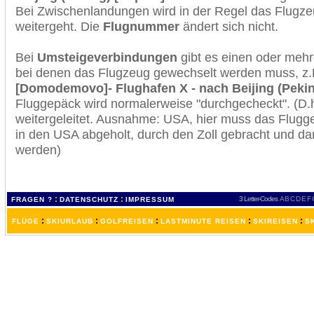
Bei Zwischenlandungen wird in der Regel das Flugzeu
weitergeht. Die
Flugnummer
ändert sich nicht.
Bei
Umsteigeverbindungen
gibt es einen oder meh
bei denen das Flugzeug gewechselt werden muss, z
[Domodemovo]- Flughafen X - nach Beijing (Peking
Fluggepäck wird normalerweise "durchgecheckt". (D.h
weitergeleitet. Ausnahme: USA, hier muss das Flugg
in den USA abgeholt, durch den Zoll gebracht und d
werden)
:
:
3 Letter-Codes
A
B
C
D
E
F
FRAGEN ?
DATENSCHUTZ
IMPRESSUM
:
:
:
:
:
FLÜGE
SKIURLAUB
GOLFREISEN
LASTMINUTE REISEN
SKIREISEN
S