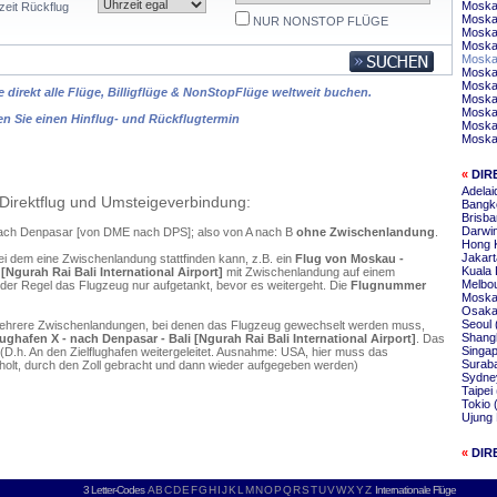
Moskau
zeit Rückflug
Moskau
NUR NONSTOP FLÜGE
Moska
Moska
Moska
Moskau
Moskau
 direkt alle Flüge, Billigflüge & NonStopFlüge weltweit buchen.
Moskau
Moska
en Sie einen Hinflug- und Rückflugtermin
Moska
Moska
«
DIR
Adelai
Direktflug und Umsteigeverbindung:
Bangk
Brisb
Darwi
nach Denpasar [von DME nach DPS]; also von A nach B
ohne Zwischenlandung
.
Hong 
Jakar
ei dem eine Zwischenlandung stattfinden kann, z.B. ein
Flug von Moskau -
Kuala
gurah Rai Bali International Airport]
mit Zwischenlandung auf einem
Melbo
 der Regel das Flugzeug nur aufgetankt, bevor es weitergeht. Die
Flugnummer
Moska
Osaka
Seoul 
mehrere Zwischenlandungen, bei denen das Flugzeug gewechselt werden muss,
Shang
fen X - nach Denpasar - Bali [Ngurah Rai Bali International Airport]
. Das
Singap
D.h. An den Zielflughafen weitergeleitet. Ausnahme: USA, hier muss das
Surab
olt, durch den Zoll gebracht und dann wieder aufgegeben werden)
Sydne
Taipei
Tokio
Ujung
«
DIR
3 Letter-Codes
A
B
C
D
E
F
G
H
I
J
K
L
M
N
O
P
Q
R
S
T
U
V
W
X
Y
Z
Internationale Flüge