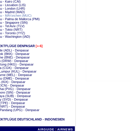
 - Kairo (CAI)
 - Lissabon (LIS)
u - London (LHR)
u - Madrid (MAD)
u - MÃ¼nchen (MUC)
 - Palma de Mallorca (PMI)
 - Singapore (SIN)
 - Tel Aviv (TLV)
u - Tokio (NRT)
u - Toronto (YYZ)
u - Washington (IAD)
EKTFLÜGE DENPASAR
[+-6]
de (ADL) - Denpasar
ok (BKK) - Denpasar
ane (BNE) - Denpasar
n (DRW) - Denpasar
Kong (HKG) - Denpasar
ta (CGK) - Denpasar
 Lumpur (KUL) - Denpasar
urne (MEL) - Denpasar
u (DME) - Denpasar
 (KIX) - Denpasar
(ICN) - Denpasar
hai (PVG) - Denpasar
ore (SIN) - Denpasar
aya (SUB) - Denpasar
y (SYD) - Denpasar
 (TPE) - Denpasar
 (NRT) - Denpasar
 Pandang (UPG) - Denpasar
EKTFLÜGE DEUTSCHLAND - INDONESIEN
:
AIRGUIDE
AIRNEWS