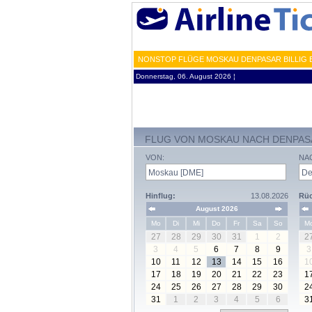
NONSTOP FLÜGE MOSKAU DENPASAR BILLIG 
Donnerstag, 06. August 2026 ¦
FLUG VON MOSKAU NACH DENPAS
VON:
NA
Hinflug:
13.08.2026
Rüc
August 2026
Mo
Di
Mi
Do
Fr
Sa
So
M
27
28
29
30
31
1
2
2
3
4
5
6
7
8
9
3
10
11
12
13
14
15
16
1
17
18
19
20
21
22
23
1
24
25
26
27
28
29
30
2
31
1
2
3
4
5
6
3