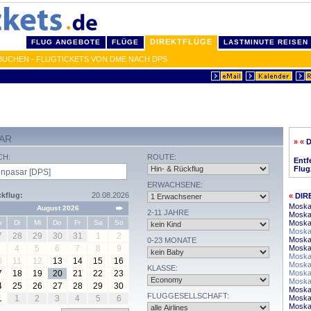
DIREKTFLÜGE
FLUG ANGEBOTE
FLÜGE
LASTMINUTE REISEN
BUCHEN - FLUGTICKETS VON DME NACH DPS
AR
» «
CH:
ROUTE:
Entf
Flug
ERWACHSENE:
kflug:
20.08.2026
«
DIR
Moska
August 2026
2-11 JAHRE
Moska
o
Di
Mi
Do
Fr
Sa
So
Moskau
Moskau
7
28
29
30
31
1
2
Moska
0-23 MONATE
4
5
6
7
8
9
Moska
Moska
0
11
12
13
14
15
16
Moskau
KLASSE:
7
18
19
20
21
22
23
Moska
Moska
4
25
26
27
28
29
30
Moskau
FLUGGESELLSCHAFT:
1
1
2
3
4
5
6
Moska
Moska