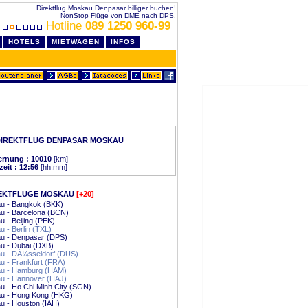
Direktflug Moskau Denpasar billiger buchen!
NonStop Flüge von DME nach DPS.
Hotline
089 1250 960-99
HOTELS
MIETWAGEN
INFOS
DIREKTFLUG DENPASAR MOSKAU
ernung : 10010
[km]
zeit : 12:56
[hh:mm]
EKTFLÜGE MOSKAU
[+20]
u - Bangkok (BKK)
u - Barcelona (BCN)
 - Beijing (PEK)
 - Berlin (TXL)
u - Denpasar (DPS)
u - Dubai (DXB)
u - DÃ¼sseldorf (DUS)
 - Frankfurt (FRA)
u - Hamburg (HAM)
u - Hannover (HAJ)
 - Ho Chi Minh City (SGN)
u - Hong Kong (HKG)
u - Houston (IAH)