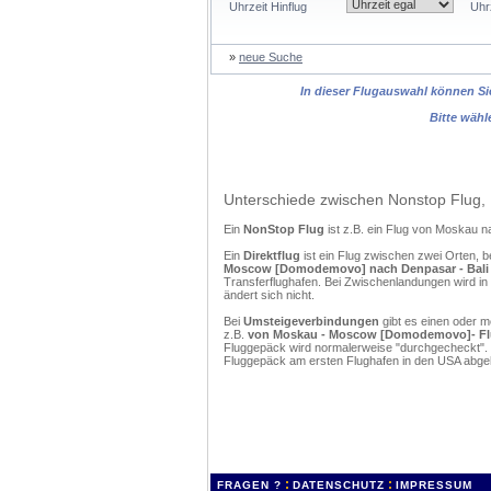
Uhrzeit Hinflug
Uhr
»
neue Suche
In dieser Flugauswahl können Sie
Bitte wähl
Unterschiede zwischen Nonstop Flug, 
Ein
NonStop Flug
ist z.B. ein Flug von Moskau 
Ein
Direktflug
ist ein Flug zwischen zwei Orten, b
Moscow [Domodemovo] nach Denpasar - Bali [N
Transferflughafen. Bei Zwischenlandungen wird in
ändert sich nicht.
Bei
Umsteigeverbindungen
gibt es einen oder 
z.B.
von Moskau - Moscow [Domodemovo]- Flugha
Fluggepäck wird normalerweise "durchgecheckt". (
Fluggepäck am ersten Flughafen in den USA abgeh
:
:
FRAGEN ?
DATENSCHUTZ
IMPRESSUM