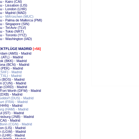
 - Kairo (CAI)
 - Lissabon (LIS)
u - London (LHR)
u - Madrid (MAD)
u - MÃ¼nchen (MUC)
 - Palma de Mallorca (PMI)
 - Singapore (SIN)
 - Tel Aviv (TLV)
u - Tokio (NRT)
u - Toronto (YYZ)
u - Washington (IAD)
EKTFLÜGE MADRID
[+56]
rdam (AMS) - Madrid
a (ATL) - Madrid
ok (BKK) - Madrid
ona (BCN) - Madrid
g (PEK) - Madrid
 (SXF) - Madrid
 (TXL) - Madrid
 (BOS) - Madrid
n (CUN) - Madrid
go (ORD) - Madrid
/Fort Worth (DFW) - Madrid
(DXB) - Madrid
eldorf (DUS) - Madrid
urt (FRA) - Madrid
(HHN) - Madrid
rg (HAM) - Madrid
ul (IST) - Madrid
isburg (JNB) - Madrid
(CAI) - Madrid
/Bonn (CGN) - Madrid
on (LIS) - Madrid
n (LGW) - Madrid
 (LHR) - Madrid