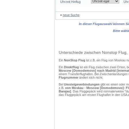
Uhrzeit Hinflug
Uhr
»
neue Suche
In dieser Flugauswahl können Sie
Bitte wähl
Unterschiede zwischen Nonstop Flug, 
Ein
NonStop Flug
ist z.B. ein Flug von Moskau 
Ein
Direktflug
ist ein Flug zwischen zwei Orten, b
Moscow [Domodemovo] nach Madrid [Internati
einem Transferflughafen. Bei Zwischenlandungen w
Flugnummer
ändert sich nicht.
Bei
Umsteigeverbindungen
gibt es einen oder 
z.B.
von Moskau - Moscow [Domodemovo]- Flugh
Barajas]
. Das Fluggepäck wird normalerweise "dur
das Fluggepäck am ersten Flughafen in den USA a