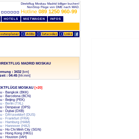
Direktflug Moskau Madrid billiger buchen!
NonStop Flüge von DME nach MAD.
Hotline
089 1250 960-99
HOTELS
MIETWAGEN
INFOS
DIREKTFLUG MADRID MOSKAU
ernung : 3432
[km]
zeit : 04:45
[hh:mm]
EKTFLÜGE MOSKAU
[+20]
u - Bangkok (BKK)
u - Barcelona (BCN)
 - Beijing (PEK)
 - Berlin (TXL)
u - Denpasar (DPS)
u - Dubai (DXB)
u - DÃ¼sseldorf (DUS)
 - Frankfurt (FRA)
u - Hamburg (HAM)
u - Hannover (HAJ)
 - Ho Chi Minh City (SGN)
u - Hong Kong (HKG)
u - Houston (IAH)