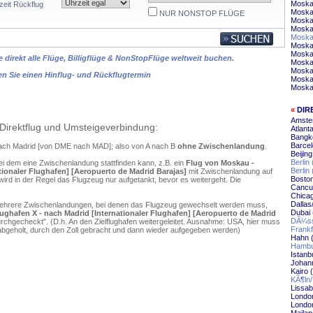
Moskau
zeit Rückflug
Moskau
NUR NONSTOP FLÜGE
Moska
Moska
Moska
Moskau
Moskau
 direkt alle Flüge, Billigflüge & NonStopFlüge weltweit buchen.
Moskau
Moska
en Sie einen Hinflug- und Rückflugtermin
Moska
Moska
«
DIR
Amste
Direktflug und Umsteigeverbindung:
Atlant
Bangk
Barcel
nach Madrid [von DME nach MAD]; also von A nach B
ohne Zwischenlandung
.
Beijin
Berlin
ei dem eine Zwischenlandung stattfinden kann, z.B. ein
Flug von Moskau -
Berlin
onaler Flughafen] [Aeropuerto de Madrid Barajas]
mit Zwischenlandung auf
Boston
ird in der Regel das Flugzeug nur aufgetankt, bevor es weitergeht. Die
Cancu
Chica
Dallas
mehrere Zwischenlandungen, bei denen das Flugzeug gewechselt werden muss,
Dubai 
afen X - nach Madrid [Internationaler Flughafen] [Aeropuerto de Madrid
DÃ¼ss
chgecheckt". (D.h. An den Zielflughafen weitergeleitet. Ausnahme: USA, hier muss
Frankf
bgeholt, durch den Zoll gebracht und dann wieder aufgegeben werden)
Hahn 
Hambu
Istanb
Johann
Kairo 
KÃ¶ln
Lissab
Londo
London