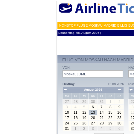
NONSTOP FLÜGE MOSKAU MADRID BILLIG BU
Donnerstag, 06. August 2026 ¦
FLUG VON MOSKAU NACH MADRID
VON:
NA
Hinflug:
13.08.2026
Rüc
August 2026
Mo
Di
Mi
Do
Fr
Sa
So
M
27
28
29
30
31
1
2
2
3
4
5
6
7
8
9
3
10
11
12
13
14
15
16
1
17
18
19
20
21
22
23
1
24
25
26
27
28
29
30
2
31
1
2
3
4
5
6
3