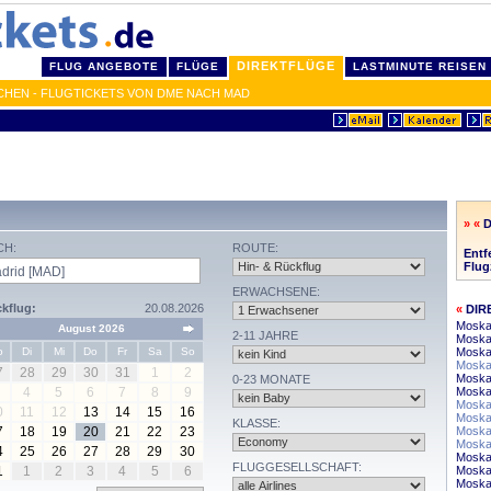
DIREKTFLÜGE
FLUG ANGEBOTE
FLÜGE
LASTMINUTE REISEN
CHEN - FLUGTICKETS VON DME NACH MAD
» «
CH:
ROUTE:
Entf
Flug
ERWACHSENE:
kflug:
20.08.2026
«
DIR
Moska
August 2026
2-11 JAHRE
Moska
o
Di
Mi
Do
Fr
Sa
So
Moskau
Moskau
7
28
29
30
31
1
2
Moska
0-23 MONATE
4
5
6
7
8
9
Moska
Moska
0
11
12
13
14
15
16
Moskau
KLASSE:
7
18
19
20
21
22
23
Moska
Moska
4
25
26
27
28
29
30
Moskau
FLUGGESELLSCHAFT:
1
1
2
3
4
5
6
Moska
Moska