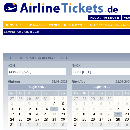
FLUG ANGEBOTE
FL
NONSTOP FLÜGE MOSKAU DELHI BILLIG BUCHEN - FLUGTICKETS VON SVO NAC
Samstag, 08. August 2026 ¦
FLUG VON MOSKAU NACH DELHI
VON:
NACH:
Hinflug:
15.08.2026
Rückflug:
22.08.202
August 2026
August 2026
Mo
Di
Mi
Do
Fr
Sa
So
Mo
Di
Mi
Do
Fr
Sa
So
27
28
29
30
31
1
2
27
28
29
30
31
1
2
3
4
5
6
7
8
9
3
4
5
6
7
8
9
10
11
12
13
14
15
16
10
11
12
13
14
15
16
17
18
19
20
21
22
23
17
18
19
20
21
22
23
24
25
26
27
28
29
30
24
25
26
27
28
29
30
31
1
2
3
4
5
6
31
1
2
3
4
5
6