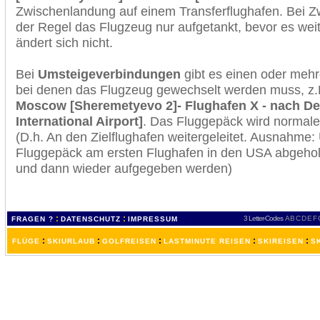
Zwischenlandung auf einem Transferflughafen. Bei Z
der Regel das Flugzeug nur aufgetankt, bevor es wei
ändert sich nicht.
Bei
Umsteigeverbindungen
gibt es einen oder meh
bei denen das Flugzeug gewechselt werden muss, z
Moscow [Sheremetyevo 2]- Flughafen X - nach Del
International Airport]
. Das Fluggepäck wird normale
(D.h. An den Zielflughafen weitergeleitet. Ausnahme
Fluggepäck am ersten Flughafen in den USA abgeholt
und dann wieder aufgegeben werden)
:
:
3 Letter-Codes
A
B
C
D
E
F
FRAGEN ?
DATENSCHUTZ
IMPRESSUM
:
:
:
:
:
FLÜGE
SKIURLAUB
GOLFREISEN
LASTMINUTE REISEN
SKIREISEN
S