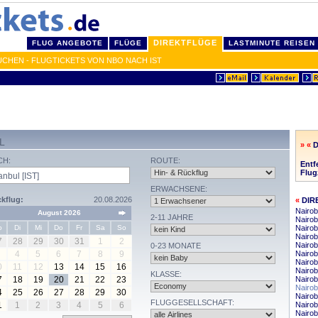
DIREKTFLÜGE
FLUG ANGEBOTE
FLÜGE
LASTMINUTE REISEN
UCHEN - FLUGTICKETS VON NBO NACH IST
L
» «
D
CH:
ROUTE:
Entf
Flug
ERWACHSENE:
kflug:
20.08.2026
«
DIR
Nairob
August 2026
2-11 JAHRE
Nairob
o
Di
Mi
Do
Fr
Sa
So
Nairob
Nairob
7
28
29
30
31
1
2
Nairob
0-23 MONATE
4
5
6
7
8
9
Nairo
Nairob
0
11
12
13
14
15
16
Nairob
KLASSE:
7
18
19
20
21
22
23
Nairob
Nairob
4
25
26
27
28
29
30
Nairob
FLUGGESELLSCHAFT:
1
1
2
3
4
5
6
Nairob
Nairob