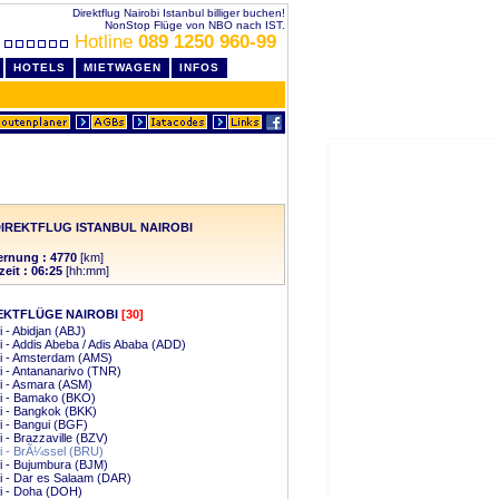
Direktflug Nairobi Istanbul billiger buchen!
NonStop Flüge von NBO nach IST.
Hotline
089 1250 960-99
HOTELS
MIETWAGEN
INFOS
IREKTFLUG ISTANBUL NAIROBI
ernung : 4770
[km]
zeit : 06:25
[hh:mm]
EKTFLÜGE NAIROBI
[30]
i - Abidjan (ABJ)
i - Addis Abeba / Adis Ababa (ADD)
i - Amsterdam (AMS)
i - Antananarivo (TNR)
i - Asmara (ASM)
bi - Bamako (BKO)
i - Bangkok (BKK)
i - Bangui (BGF)
i - Brazzaville (BZV)
i - BrÃ¼ssel (BRU)
i - Bujumbura (BJM)
i - Dar es Salaam (DAR)
i - Doha (DOH)