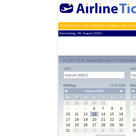
NONSTOP FLÜGE NAIROBI ISTANBUL BILLIG B
Donnerstag, 06. August 2026 ¦
FLUG VON NAIROBI NACH ISTANBU
VON:
NA
Hinflug:
13.08.2026
Rüc
August 2026
Mo
Di
Mi
Do
Fr
Sa
So
M
27
28
29
30
31
1
2
2
3
4
5
6
7
8
9
3
10
11
12
13
14
15
16
1
17
18
19
20
21
22
23
1
24
25
26
27
28
29
30
2
31
1
2
3
4
5
6
3