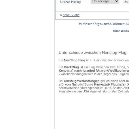
Uhrzeit Hinflug
Uhr
»
neue Suche
In dieser Flugauswahl können Sie
Bitte wähl
Unterschiede zwischen Nonstop Flug, 
Ein
NonStop Flug
ist z.B. ein Flug von Nairobi 
Ein
Direktflug
ist ein Flug zwischen zwei Orten, b
Kenyatta] nach Istanbul [Ataturk/Yesilkov Inter
Zwischenlandungen wird in der Regel das Flugzeug
Bei
Umsteigeverbindungen
gibt es einen oder 
z.B.
von Nairobi [Jomo Kenyatta]- Flughafen X -
normalerweise "durchgecheckt". (D.h. An den Ziel
Flughafen in den USA abgeholt, durch den Zoll g