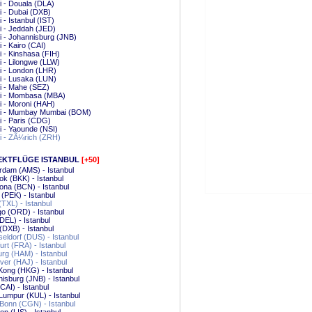
i - Douala (DLA)
i - Dubai (DXB)
i - Istanbul (IST)
i - Jeddah (JED)
i - Johannisburg (JNB)
i - Kairo (CAI)
i - Kinshasa (FIH)
i - Lilongwe (LLW)
i - London (LHR)
i - Lusaka (LUN)
i - Mahe (SEZ)
bi - Mombasa (MBA)
i - Moroni (HAH)
bi - Mumbay Mumbai (BOM)
i - Paris (CDG)
i - Yaounde (NSI)
i - ZÃ¼rich (ZRH)
EKTFLÜGE ISTANBUL
[+50]
dam (AMS) - Istanbul
k (BKK) - Istanbul
ona (BCN) - Istanbul
g (PEK) - Istanbul
 (TXL) - Istanbul
o (ORD) - Istanbul
(DEL) - Istanbul
(DXB) - Istanbul
ldorf (DUS) - Istanbul
urt (FRA) - Istanbul
g (HAM) - Istanbul
er (HAJ) - Istanbul
ong (HKG) - Istanbul
isburg (JNB) - Istanbul
(CAI) - Istanbul
Lumpur (KUL) - Istanbul
Bonn (CGN) - Istanbul