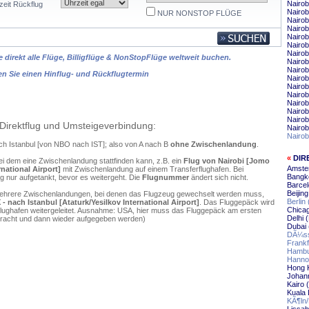
Nairob
zeit Rückflug
Nairob
NUR NONSTOP FLÜGE
Nairob
Nairob
Nairob
Nairob
Nairob
 direkt alle Flüge, Billigflüge & NonStopFlüge weltweit buchen.
Nairob
Nairob
en Sie einen Hinflug- und Rückflugtermin
Nairob
Nairob
Nairo
Nairob
Nairo
Nairob
Direktflug und Umsteigeverbindung:
Nairob
Nairob
nach Istanbul [von NBO nach IST]; also von A nach B
ohne Zwischenlandung
.
«
DIR
ei dem eine Zwischenlandung stattfinden kann, z.B. ein
Flug von Nairobi [Jomo
Amster
national Airport]
mit Zwischenlandung auf einem Transferflughafen. Bei
Bangko
 nur aufgetankt, bevor es weitergeht. Die
Flugnummer
ändert sich nicht.
Barcel
Beijin
mehrere Zwischenlandungen, bei denen das Flugzeug gewechselt werden muss,
Berlin
 nach Istanbul [Ataturk/Yesilkov International Airport]
. Das Fluggepäck wird
Chicag
flughafen weitergeleitet. Ausnahme: USA, hier muss das Fluggepäck am ersten
Delhi 
ebracht und dann wieder aufgegeben werden)
Dubai 
DÃ¼sse
Frankf
Hambur
Hannov
Hong K
Johann
Kairo 
Kuala 
KÃ¶ln/