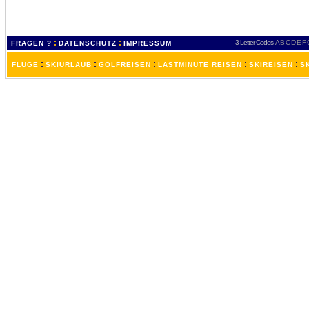
:
:
3 Letter-Codes
A
B
C
D
E
F
FRAGEN ?
DATENSCHUTZ
IMPRESSUM
:
:
:
:
:
FLÜGE
SKIURLAUB
GOLFREISEN
LASTMINUTE REISEN
SKIREISEN
S