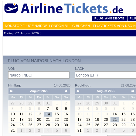
FLUG ANGEBOTE
FL
NONSTOP FLÜGE NAIROBI LONDON BILLIG BUCHEN - FLUGTICKETS VON NBO 
Freitag, 07. August 2026 ¦
FLUG VON NAIROBI NACH LONDON
VON:
NACH:
Hinflug:
14.08.2026
Rückflug:
21.08.202
August 2026
August 2026
Mo
Di
Mi
Do
Fr
Sa
So
Mo
Di
Mi
Do
Fr
Sa
So
27
28
29
30
31
1
2
27
28
29
30
31
1
2
3
4
5
6
7
8
9
3
4
5
6
7
8
9
10
11
12
13
14
15
16
10
11
12
13
14
15
16
17
18
19
20
21
22
23
17
18
19
20
21
22
23
24
25
26
27
28
29
30
24
25
26
27
28
29
30
31
1
2
3
4
5
6
31
1
2
3
4
5
6