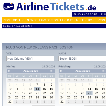
FLUG ANGEBOTE
FL
NONSTOP FLÜGE NEW ORLEANS BOSTON BILLIG BUCHEN - FLUGTICKETS VON
Freitag, 07. August 2026 ¦
FLUG VON NEW ORLEANS NACH BOSTON
VON:
NACH:
Hinflug:
14.08.2026
Rückflug:
21.08.202
August 2026
August 2026
Mo
Di
Mi
Do
Fr
Sa
So
Mo
Di
Mi
Do
Fr
Sa
So
27
28
29
30
31
1
2
27
28
29
30
31
1
2
3
4
5
6
7
8
9
3
4
5
6
7
8
9
10
11
12
13
14
15
16
10
11
12
13
14
15
16
17
18
19
20
21
22
23
17
18
19
20
21
22
23
24
25
26
27
28
29
30
24
25
26
27
28
29
30
31
1
2
3
4
5
6
31
1
2
3
4
5
6