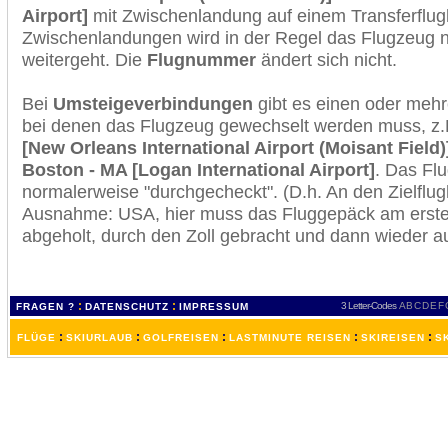
Airport]
mit Zwischenlandung auf einem Transferflug
Zwischenlandungen wird in der Regel das Flugzeug n
weitergeht. Die
Flugnummer
ändert sich nicht.
Bei
Umsteigeverbindungen
gibt es einen oder meh
bei denen das Flugzeug gewechselt werden muss, z
[New Orleans International Airport (Moisant Field)
Boston - MA [Logan International Airport]
. Das Fl
normalerweise "durchgecheckt". (D.h. An den Zielflugh
Ausnahme: USA, hier muss das Fluggepäck am erste
abgeholt, durch den Zoll gebracht und dann wieder 
:
:
3 Letter-Codes
A
B
C
D
E
F
FRAGEN ?
DATENSCHUTZ
IMPRESSUM
:
:
:
:
:
FLÜGE
SKIURLAUB
GOLFREISEN
LASTMINUTE REISEN
SKIREISEN
S