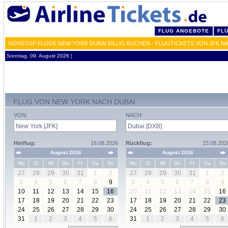
FLUG ANGEBOTE
FL
NONSTOP FLÜGE NEW YORK DUBAI BILLIG BUCHEN - FLUGTICKETS VON JFK N
Sonntag, 09. August 2026 ¦
FLUG VON NEW YORK NACH DUBAI
VON:
NACH:
Hinflug:
16.08.2026
Rückflug:
23.08.202
August 2026
August 2026
Mo
Di
Mi
Do
Fr
Sa
So
Mo
Di
Mi
Do
Fr
Sa
So
27
28
29
30
31
1
2
27
28
29
30
31
1
2
3
4
5
6
7
8
9
3
4
5
6
7
8
9
10
11
12
13
14
15
16
10
11
12
13
14
15
16
17
18
19
20
21
22
23
17
18
19
20
21
22
23
24
25
26
27
28
29
30
24
25
26
27
28
29
30
31
1
2
3
4
5
6
31
1
2
3
4
5
6