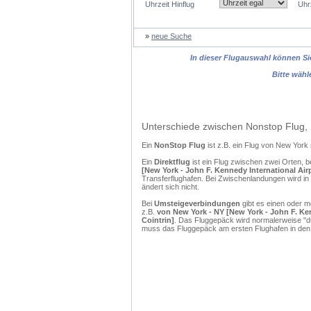
Uhrzeit Hinflug
Uhr
»
neue Suche
In dieser Flugauswahl können Sie
Bitte wähl
Unterschiede zwischen Nonstop Flug, 
Ein
NonStop Flug
ist z.B. ein Flug von New Yor
Ein
Direktflug
ist ein Flug zwischen zwei Orten, b
[New York - John F. Kennedy International Ai
Transferflughafen. Bei Zwischenlandungen wird in
ändert sich nicht.
Bei
Umsteigeverbindungen
gibt es einen oder 
z.B.
von New York - NY [New York - John F. Ke
Cointrin]
. Das Fluggepäck wird normalerweise "du
muss das Fluggepäck am ersten Flughafen in den