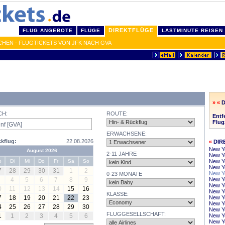
DIREKTFLÜGE
FLUG ANGEBOTE
FLÜGE
LASTMINUTE REISEN
HEN - FLUGTICKETS VON JFK NACH GVA
» «
CH:
ROUTE:
Entf
Flug
ERWACHSENE:
kflug:
22.08.2026
«
DIR
New Y
August 2026
2-11 JAHRE
New Yo
o
Di
Mi
Do
Fr
Sa
So
New Y
New Yo
7
28
29
30
31
1
2
New Yo
0-23 MONATE
4
5
6
7
8
9
New Y
New Y
0
11
12
13
14
15
16
New Yo
KLASSE:
7
18
19
20
21
22
23
New Y
New Yo
4
25
26
27
28
29
30
New Yo
FLUGGESELLSCHAFT:
1
1
2
3
4
5
6
New Y
New Yo