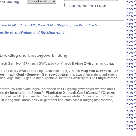
New Y
zeit Rückflug
New Yo
NUR NONSTOP FLÜGE
New Y
New Yo
New Y
New Yo
New Yo
 direkt alle Flüge, Billigflüge & NonStopFlüge weltweit buchen.
New Y
New Yo
en Sie einen Hinflug- und Rückflugtermin
New Y
New Y
New Yo
New Y
New Yo
New Yo
Direktflug und Umsteigeverbindung:
New Yo
New Yo
k nach Genf [von JFK nach GVA]; also von A nach B
ohne Zwischenlandung
.
New Y
New Y
ei dem eine Zwischenlandung stattfinden kann, z.B. ein
Flug von New York - NY
New Y
rport] nach Genf (Geneve) [Geneve-Cointrin]
mit Zwischenlandung auf einem
New Y
 der Regel das Flugzeug nur aufgetankt, bevor es weitergeht. Die
Flugnummer
New Y
New Yo
New Y
mehrere Zwischenlandungen, bei denen das Flugzeug gewechselt werden muss,
New Yo
nnedy International Airport]- Flughafen X - nach Genf (Geneve) [Geneve-
New Y
rchgecheckt". (D.h. An den Zielflughafen weitergeleitet. Ausnahme: USA, hier
New Y
 USA abgeholt, durch den Zoll gebracht und dann wieder aufgegeben werden)
New Y
New Yo
New Yo
New Yo
New Y
New Yo
New Yo
New Yo
New Yo