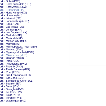
ork - Dubai (DXB)
rk - Fort Lauderdale (FLL)
ork - Fort Myers (RSW)
rk - Frankfurt (FRA)
ork - Hong Kong (HKG)
rk - Houston (IAH)
rk - Istanbul (IST)
ork - Johannisburg (JNB)
rk - Kairo (CAI)
ork - Las Vegas (LAS)
ork - London (LHR)
rk - Los Angeles (LAX)
ork - Madrid (MAD)
rk - Mailand (MXP)
rk - Mexico City (MEX)
rk - Miami (MIA)
rk - Minneapolis/St. Paul (MSP)
ork - Moskau (SVO)
ork - Mumbay Mumbai (BOM)
ork - MÃ¼nchen (MUC)
ork - Orlando (MCO)
ork - Paris (CDG)
rk - Philadelphia (PHL)
ork - Phoenix (PHX)
rk - Rio de Janeiro (GIG)
ork - Rom (FCO)
ork - San Francisco (SFO)
ork - San Jose (SJO)
rk - Santiago de Chile (SCL)
rk - Seattle (SEA)
rk - Seoul (ICN)
ork - Shanghai (PVG)
rk - Tel Aviv (TLV)
rk - Tokio (NRT)
rk - Toronto (YYZ)
rk - Washington (IAD)