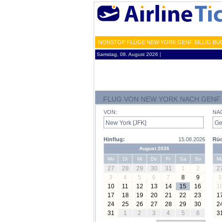
NONSTOP FLÜGE NEW YORK GENF BILLIG BUC
Samstag, 08. August 2026 ¦
FLUG VON NEW YORK NACH GENF
VON:
NA
Hinflug:
15.08.2026
Rüc
August 2026
Mo
Di
Mi
Do
Fr
Sa
So
M
27
28
29
30
31
1
2
2
3
4
5
6
7
8
9
3
10
11
12
13
14
15
16
1
17
18
19
20
21
22
23
1
24
25
26
27
28
29
30
2
31
1
2
3
4
5
6
3