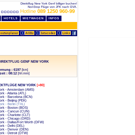
Direktflug New York Genf billiger buchen!
NonStop Flüge von JFK nach GVA.
Hotline
089 1250 960-99
HOTELS
MIETWAGEN
INFOS
DIREKTFLUG GENF NEW YORK
ernung : 6197
[km]
zeit : 08:12
[hh:mm]
EKTFLÜGE NEW YORK
[+80]
ork - Amsterdam (AMS)
rk - Atlanta (ATL)
ork - Barcelona (BCN)
rk - Beijing (PEK)
rk - Berlin (TXL)
ork - Boston (BOS)
ork - Cancun (CUN)
rk - Charlotte (CLT)
ork - Chicago (ORD)
rk - Dallas/Fort Worth (DFW)
rk - Delhi (DEL)
ork - Denver (DEN)
rk - Detroit (DTW)