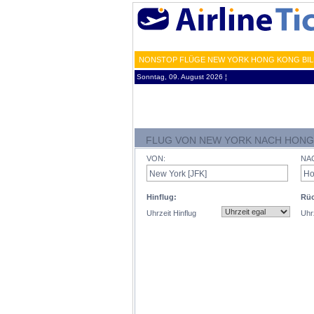
NONSTOP FLÜGE NEW YORK HONG KONG BILL
Sonntag, 09. August 2026 ¦
FLUG VON NEW YORK NACH HON
VON:
NA
Hinflug:
Rüc
Uhrzeit Hinflug
Uhr