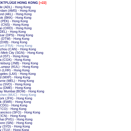
EKTFLÜGE HONG KONG
[+22]
de (ADL) - Hong Kong
rdam (AMS) - Hong Kong
and (AKL) - Hong Kong
ok (BKK) - Hong Kong
g (PEK) - Hong Kong
s (CNS) - Hong Kong
go (ORD) - Hong Kong
(DEL) - Hong Kong
sar (DPS) - Hong Kong
t (DTW) - Hong Kong
 (DXB) - Hong Kong
urt (FRA) - Hong Kong
zhou (CAN) - Hong Kong
 Minh City (SGN) - Hong Kong
ul (IST) - Hong Kong
ta (CGK) - Hong Kong
nisburg (JNB) - Hong Kong
 Lumpur (KUL) - Hong Kong
n (LHR) - Hong Kong
geles (LAX) - Hong Kong
nd (MXP) - Hong Kong
urne (MEL) - Hong Kong
u (SVO) - Hong Kong
u (DME) - Hong Kong
y Mumbai (BOM) - Hong Kong
hen (MUC) - Hong Kong
ork (JFK) - Hong Kong
k (EWR) - Hong Kong
 (CDG) - Hong Kong
FCO) - Hong Kong
rancisco (SFO) - Hong Kong
(ICN) - Hong Kong
hai (PVG) - Hong Kong
ore (SIN) - Hong Kong
y (SYD) - Hong Kong
iv (TLV) - Hong Kong