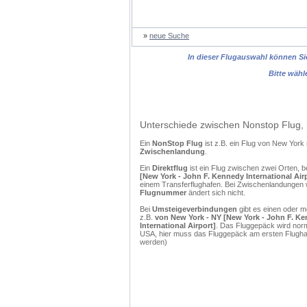
»
neue Suche
In dieser Flugauswahl können Sie
Bitte wähl
Unterschiede zwischen Nonstop Flug, 
Ein
NonStop Flug
ist z.B. ein Flug von New Yor
Zwischenlandung
.
Ein
Direktflug
ist ein Flug zwischen zwei Orten, b
[New York - John F. Kennedy International Air
einem Transferflughafen. Bei Zwischenlandungen w
Flugnummer
ändert sich nicht.
Bei
Umsteigeverbindungen
gibt es einen oder 
z.B.
von New York - NY [New York - John F. Ke
International Airport]
. Das Fluggepäck wird norm
USA, hier muss das Fluggepäck am ersten Flughaf
werden)