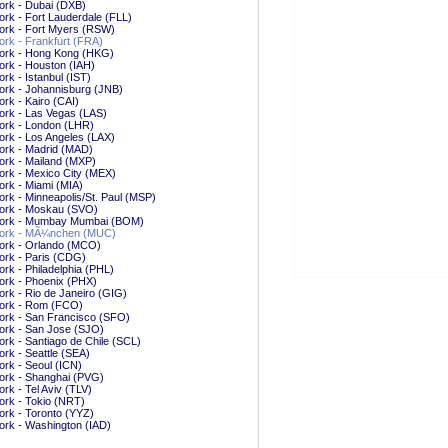
ork - Dubai (DXB)
rk - Fort Lauderdale (FLL)
ork - Fort Myers (RSW)
rk - Frankfurt (FRA)
ork - Hong Kong (HKG)
rk - Houston (IAH)
rk - Istanbul (IST)
ork - Johannisburg (JNB)
rk - Kairo (CAI)
ork - Las Vegas (LAS)
ork - London (LHR)
rk - Los Angeles (LAX)
ork - Madrid (MAD)
rk - Mailand (MXP)
rk - Mexico City (MEX)
rk - Miami (MIA)
rk - Minneapolis/St. Paul (MSP)
ork - Moskau (SVO)
ork - Mumbay Mumbai (BOM)
ork - MÃ¼nchen (MUC)
ork - Orlando (MCO)
ork - Paris (CDG)
rk - Philadelphia (PHL)
ork - Phoenix (PHX)
rk - Rio de Janeiro (GIG)
ork - Rom (FCO)
ork - San Francisco (SFO)
ork - San Jose (SJO)
rk - Santiago de Chile (SCL)
rk - Seattle (SEA)
rk - Seoul (ICN)
ork - Shanghai (PVG)
rk - Tel Aviv (TLV)
rk - Tokio (NRT)
rk - Toronto (YYZ)
rk - Washington (IAD)