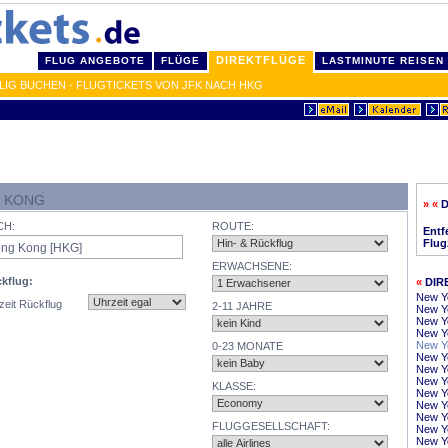
DIREKTFLÜGE
FLUG ANGEBOTE
FLÜGE
LASTMINUTE REISEN
IG BUCHEN - FLUGTICKETS VON JFK NACH HKG
G KONG
» «
CH:
ROUTE:
Entf
Flug
ERWACHSENE:
kflug:
«
DIR
New Y
zeit Rückflug
2-11 JAHRE
New Yo
New Y
New Yo
New Yo
0-23 MONATE
New Y
New Y
New Yo
KLASSE:
New Y
New Yo
New Yo
FLUGGESELLSCHAFT:
New Y
New Yo