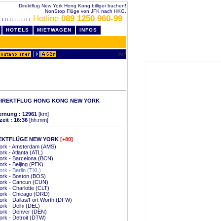
Direktflug New York Hong Kong billiger buchen!
NonStop Flüge von JFK nach HKG.
Hotline
089 1250 960-99
HOTELS
MIETWAGEN
INFOS
DIREKTFLUG HONG KONG NEW YORK
ernung : 12961
[km]
zeit : 16:36
[hh:mm]
EKTFLÜGE NEW YORK
[+80]
ork - Amsterdam (AMS)
rk - Atlanta (ATL)
ork - Barcelona (BCN)
rk - Beijing (PEK)
rk - Berlin (TXL)
ork - Boston (BOS)
ork - Cancun (CUN)
rk - Charlotte (CLT)
ork - Chicago (ORD)
rk - Dallas/Fort Worth (DFW)
rk - Delhi (DEL)
ork - Denver (DEN)
rk - Detroit (DTW)