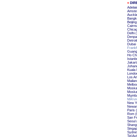
«
DIR
Adelai
Amste
Auckl
Bangk
Beijin
Cairn
Chica
Delhi 
Denpa
Detroi
Dubai
Frankf
Guang
Ho Chi
Istanb
Jakar
Johan
Kuala
Londo
Los An
Maila
Melbo
Moska
Moska
Mumba
MÃ¼nc
New Y
Newar
Paris
Rom (
San F
Seoul 
Shang
Singap
Sydne
Tel Av