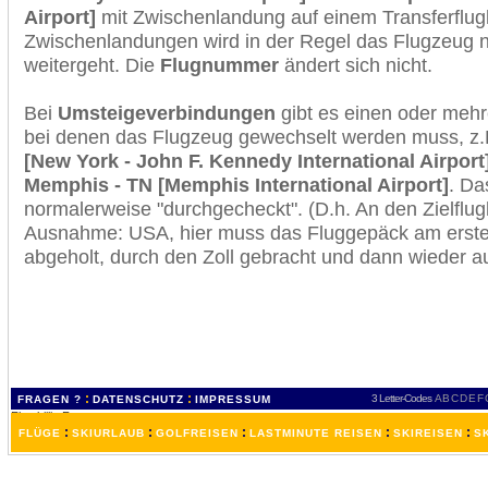
Airport]
mit Zwischenlandung auf einem Transferflug
Zwischenlandungen wird in der Regel das Flugzeug n
weitergeht. Die
Flugnummer
ändert sich nicht.
Bei
Umsteigeverbindungen
gibt es einen oder meh
bei denen das Flugzeug gewechselt werden muss, z
[New York - John F. Kennedy International Airport
Memphis - TN [Memphis International Airport]
. Da
normalerweise "durchgecheckt". (D.h. An den Zielflugh
Ausnahme: USA, hier muss das Fluggepäck am erste
abgeholt, durch den Zoll gebracht und dann wieder 
:
:
3 Letter-Codes
A
B
C
D
E
F
FRAGEN ?
DATENSCHUTZ
IMPRESSUM
:
:
:
:
:
FLÜGE
SKIURLAUB
GOLFREISEN
LASTMINUTE REISEN
SKIREISEN
S