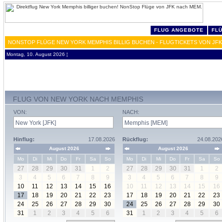
FLUG ANGEBOTE
FL
NONSTOP FLÜGE NEW YORK MEMPHIS BILLIG BUCHEN - FLUGTICKETS VON JF
Montag, 10. August 2026 ¦
FLUG VON NEW YORK NACH MEMPHIS
VON:
NACH:
Hinflug:
17.08.2026
Rückflug:
24.08.202
August 2026
August 2026
Mo
Di
Mi
Do
Fr
Sa
So
Mo
Di
Mi
Do
Fr
Sa
So
27
28
29
30
31
1
2
27
28
29
30
31
1
2
3
4
5
6
7
8
9
3
4
5
6
7
8
9
10
11
12
13
14
15
16
10
11
12
13
14
15
16
17
18
19
20
21
22
23
17
18
19
20
21
22
23
24
25
26
27
28
29
30
24
25
26
27
28
29
30
31
1
2
3
4
5
6
31
1
2
3
4
5
6