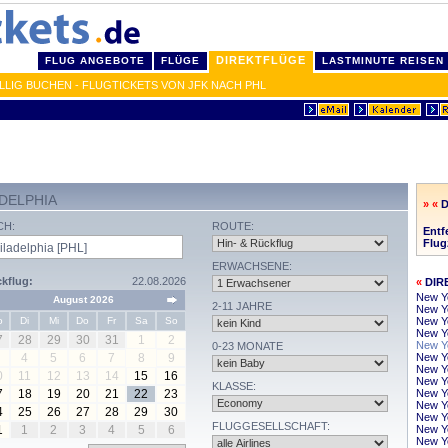
DIREKTFLÜGE
FLUG ANGEBOTE
FLÜGE
LASTMINUTE REISEN
LLIG BUCHEN - FLUGTICKETS VON JFK NACH PHL
DELPHIA
» «
D
CH:
ROUTE:
Entf
Flug
ERWACHSENE:
kflug:
22.08.2026
«
DIR
New Y
August 2026
2-11 JAHRE
New Yo
o
Di
Mi
Do
Fr
Sa
So
New Y
New Yo
7
28
29
30
31
1
2
New Yo
0-23 MONATE
4
5
6
7
8
9
New Y
New Y
0
11
12
13
14
15
16
New Yo
KLASSE:
7
18
19
20
21
22
23
New Y
New Yo
4
25
26
27
28
29
30
New Yo
FLUGGESELLSCHAFT:
1
1
2
3
4
5
6
New Y
New Yo