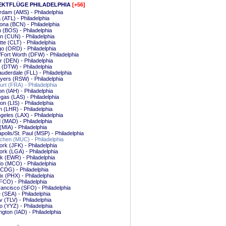
EKTFLÜGE PHILADELPHIA
[+56]
dam (AMS) - Philadelphia
a (ATL) - Philadelphia
ona (BCN) - Philadelphia
 (BOS) - Philadelphia
 (CUN) - Philadelphia
tte (CLT) - Philadelphia
o (ORD) - Philadelphia
/Fort Worth (DFW) - Philadelphia
 (DEN) - Philadelphia
t (DTW) - Philadelphia
auderdale (FLL) - Philadelphia
yers (RSW) - Philadelphia
urt (FRA) - Philadelphia
n (IAH) - Philadelphia
gas (LAS) - Philadelphia
on (LIS) - Philadelphia
 (LHR) - Philadelphia
geles (LAX) - Philadelphia
 (MAD) - Philadelphia
(MIA) - Philadelphia
polis/St. Paul (MSP) - Philadelphia
hen (MUC) - Philadelphia
rk (JFK) - Philadelphia
rk (LGA) - Philadelphia
 (EWR) - Philadelphia
o (MCO) - Philadelphia
(CDG) - Philadelphia
x (PHX) - Philadelphia
CO) - Philadelphia
ancisco (SFO) - Philadelphia
e (SEA) - Philadelphia
iv (TLV) - Philadelphia
o (YYZ) - Philadelphia
gton (IAD) - Philadelphia