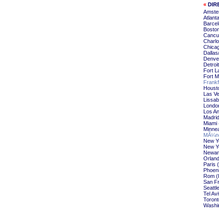
«
DIR
Amster
Atlant
Barcel
Boston
Cancun
Charlo
Chicag
Dallas
Denver
Detroi
Fort L
Fort M
Frankf
Housto
Las Ve
Lissab
London
Los An
Madrid
Miami 
Minnea
MÃ¼nc
New Yo
New Yo
Newark
Orland
Paris 
Phoeni
Rom (F
San Fr
Seattl
Tel Av
Toront
Washin