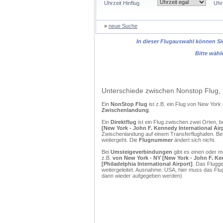
Uhrzeit Hinflug
Uhr
»
neue Suche
In dieser Flugauswahl können Sie
Bitte wähl
Unterschiede zwischen Nonstop Flug, 
Ein
NonStop Flug
ist z.B. ein Flug von New York
Zwischenlandung
.
Ein
Direktflug
ist ein Flug zwischen zwei Orten, b
[New York - John F. Kennedy International Airp
Zwischenlandung auf einem Transferflughafen. Bei
weitergeht. Die
Flugnummer
ändert sich nicht.
Bei
Umsteigeverbindungen
gibt es einen oder 
z.B.
von New York - NY [New York - John F. Ken
[Philadelphia International Airport]
. Das Flugge
weitergeleitet. Ausnahme: USA, hier muss das Flu
dann wieder aufgegeben werden)