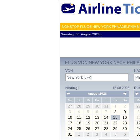
NONSTOP FLÜGE NEW YORK PHILADELPHIA BI
Samstag, 08. August 2026 ¦
FLUG VON NEW YORK NACH PHILA
VON:
NA
Hinflug:
15.08.2026
Rüc
August 2026
Mo
Di
Mi
Do
Fr
Sa
So
M
27
28
29
30
31
1
2
2
3
4
5
6
7
8
9
3
10
11
12
13
14
15
16
1
17
18
19
20
21
22
23
1
24
25
26
27
28
29
30
2
31
1
2
3
4
5
6
3