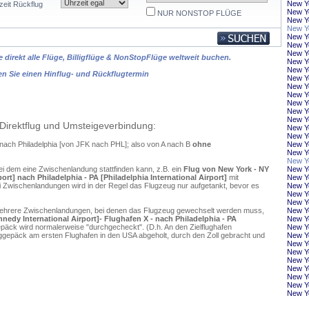
New Y
zeit Rückflug
New Yo
NUR NONSTOP FLÜGE
New Y
New Yo
New Y
New Yo
New Yo
 direkt alle Flüge, Billigflüge & NonStopFlüge weltweit buchen.
New Y
New Yo
en Sie einen Hinflug- und Rückflugtermin
New Y
New Y
New Yo
New Y
New Yo
New Yo
Direktflug und Umsteigeverbindung:
New Yo
New Yo
 nach Philadelphia [von JFK nach PHL]; also von A nach B
ohne
New Y
New Y
New Y
ei dem eine Zwischenlandung stattfinden kann, z.B. ein
Flug von New York - NY
New Y
ort] nach Philadelphia - PA [Philadelphia International Airport]
mit
New Y
 Zwischenlandungen wird in der Regel das Flugzeug nur aufgetankt, bevor es
New Yo
New Y
New Yo
mehrere Zwischenlandungen, bei denen das Flugzeug gewechselt werden muss,
New Y
nedy International Airport]- Flughafen X - nach Philadelphia - PA
New Y
päck wird normalerweise "durchgecheckt". (D.h. An den Zielflughafen
New Y
ggepäck am ersten Flughafen in den USA abgeholt, durch den Zoll gebracht und
New Yo
New Yo
New Yo
New Y
New Yo
New Yo
New Yo
New Yo