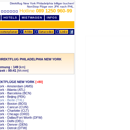
Direktflug New York Philadelphia billiger buchen!
NonStop Flüge von JFK nach PHL.
Hotline
089 1250 960-99
HOTELS
MIETWAGEN
INFOS
IREKTFLUG PHILADELPHIA NEW YORK
ernung : 149
[km]
zeit : 00:41
[hh:mm]
EKTFLÜGE NEW YORK
[+80]
ork - Amsterdam (AMS)
rk - Atlanta (ATL)
ork - Barcelona (BCN)
rk - Beijing (PEK)
rk - Berlin (TXL)
ork - Boston (BOS)
ork - Cancun (CUN)
rk - Charlotte (CLT)
ork - Chicago (ORD)
rk - Dallas/Fort Worth (DFW)
rk - Delhi (DEL)
ork - Denver (DEN)
rk - Detroit (DTW)