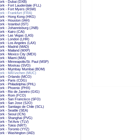
ork - Dubai (DXB)
rk - Fort Lauderdale (FLL)
ork - Fort Myers (RSW)
rk - Frankfurt (FRA)
ork - Hong Kong (HKG)
rk - Houston (IAH)
rk - Istanbul (IST)
ork - Johannisburg (JNB)
rk - Kairo (CAI)
ork - Las Vegas (LAS)
ork - London (LHR)
rk - Los Angeles (LAX)
ork - Madrid (MAD)
rk - Mailand (MXP)
rk - Mexico City (MEX)
rk - Miami (MIA)
rk - Minneapolis/St. Paul (MSP)
ork - Moskau (SVO)
ork - Mumbay Mumbai (BOM)
ork - MÃ¼nchen (MUC)
ork - Orlando (MCO)
ork - Paris (CDG)
rk - Philadelphia (PHL)
ork - Phoenix (PHX)
rk - Rio de Janeiro (GIG)
ork - Rom (FCO)
ork - San Francisco (SFO)
ork - San Jose (SJO)
rk - Santiago de Chile (SCL)
rk - Seattle (SEA)
rk - Seoul (ICN)
ork - Shanghai (PVG)
rk - Tel Aviv (TLV)
rk - Tokio (NRT)
rk - Toronto (YYZ)
rk - Washington (IAD)