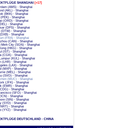
EKTFLÜGE SHANGHAI
[+17]
rdam (AMS) - Shanghai
nd (AKL) - Shanghai
ok (BKK) - Shanghai
g (PEK) - Shanghai
go (ORD) - Shanghai
(DEL) - Shanghai
sar (DPS) - Shanghai
t (DTW) - Shanghai
(DXB) - Shanghai
urt (FRA) - Shanghai
zhou (CAN) - Shanghai
 Minh City (SGN) - Shanghai
Kong (HKG) - Shanghai
ul (IST) - Shanghai
a (CGK) - Shanghai
Lumpur (KUL) - Shanghai
n (LHR) - Shanghai
geles (LAX) - Shanghai
d (MXP) - Shanghai
urne (MEL) - Shanghai
u (SVO) - Shanghai
hen (MUC) - Shanghai
rk (JFK) - Shanghai
k (EWR) - Shanghai
(CDG) - Shanghai
ancisco (SFO) - Shanghai
(ICN) - Shanghai
ore (SIN) - Shanghai
y (SYD) - Shanghai
(NRT) - Shanghai
o (YYZ) - Shanghai
EKTFLÜGE DEUTSCHLAND - CHINA