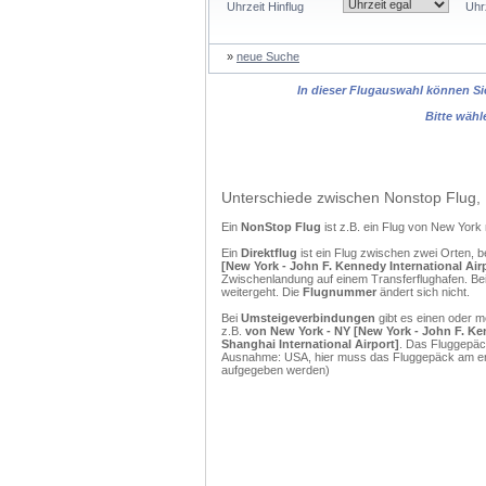
Uhrzeit Hinflug
Uhr
»
neue Suche
In dieser Flugauswahl können Sie
Bitte wähl
Unterschiede zwischen Nonstop Flug, 
Ein
NonStop Flug
ist z.B. ein Flug von New Yor
Ein
Direktflug
ist ein Flug zwischen zwei Orten, b
[New York - John F. Kennedy International Ai
Zwischenlandung auf einem Transferflughafen. Bei
weitergeht. Die
Flugnummer
ändert sich nicht.
Bei
Umsteigeverbindungen
gibt es einen oder 
z.B.
von New York - NY [New York - John F. Ke
Shanghai International Airport]
. Das Fluggepäck
Ausnahme: USA, hier muss das Fluggepäck am erst
aufgegeben werden)