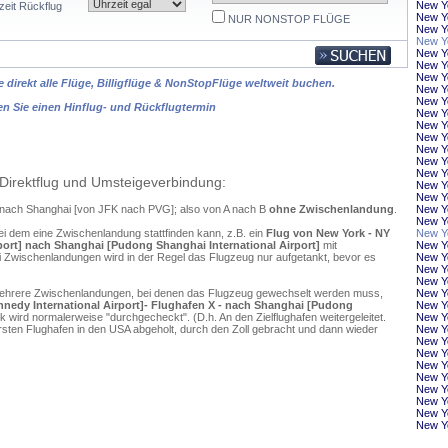
New Y
zeit Rückflug
New Yo
NUR NONSTOP FLÜGE
New Y
New Yo
New Y
New Yo
New Yo
 direkt alle Flüge, Billigflüge & NonStopFlüge weltweit buchen.
New Y
New Yo
en Sie einen Hinflug- und Rückflugtermin
New Y
New Y
New Yo
New Y
New Yo
New Yo
Direktflug und Umsteigeverbindung:
New Yo
New Yo
k nach Shanghai [von JFK nach PVG]; also von A nach B
ohne Zwischenlandung
.
New Y
New Y
ei dem eine Zwischenlandung stattfinden kann, z.B. ein
Flug von New York - NY
New Y
rport] nach Shanghai [Pudong Shanghai International Airport]
mit
New Y
 Zwischenlandungen wird in der Regel das Flugzeug nur aufgetankt, bevor es
New Y
New Yo
New Y
mehrere Zwischenlandungen, bei denen das Flugzeug gewechselt werden muss,
New Yo
nnedy International Airport]- Flughafen X - nach Shanghai [Pudong
New Y
 wird normalerweise "durchgecheckt". (D.h. An den Zielflughafen weitergeleitet.
New Y
en Flughafen in den USA abgeholt, durch den Zoll gebracht und dann wieder
New Y
New Yo
New Yo
New Yo
New Y
New Yo
New Yo
New Yo
New Yo