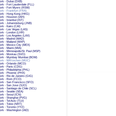
ork - Dubai (DXB)
rk - Fort Lauderdale (FLL)
ork - Fort Myers (RSW)
rk - Frankfurt (FRA)
ork - Hong Kong (HKG)
rk - Houston (IAH)
rk - Istanbul (IST)
ork - Johannisburg (JNB)
rk - Kairo (CAI)
ork - Las Vegas (LAS)
ork - London (LHR)
rk - Los Angeles (LAX)
ork - Madrid (MAD)
rk - Mailand (MXP)
rk - Mexico City (MEX)
rk - Miami (MIA)
rk - Minneapolis/St. Paul (MSP)
ork - Moskau (SVO)
ork - Mumbay Mumbai (BOM)
ork - MÃ¼nchen (MUC)
ork - Orlando (MCO)
ork - Paris (CDG)
rk - Philadelphia (PHL)
ork - Phoenix (PHX)
rk - Rio de Janeiro (GIG)
ork - Rom (FCO)
ork - San Francisco (SFO)
ork - San Jose (SJO)
rk - Santiago de Chile (SCL)
rk - Seattle (SEA)
rk - Seoul (ICN)
ork - Shanghai (PVG)
rk - Tel Aviv (TLV)
rk - Tokio (NRT)
rk - Toronto (YYZ)
rk - Washington (IAD)