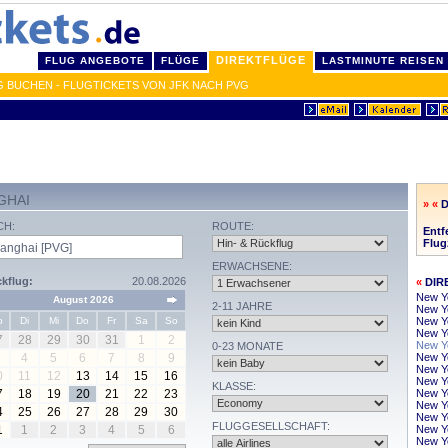
DIREKTFLÜGE
FLUG ANGEBOTE
FLÜGE
LASTMINUTE REISEN
 BUCHEN - FLUGTICKETS VON JFK NACH PVG
GHAI
» «
CH:
ROUTE:
Entf
Flug
ERWACHSENE:
kflug:
20.08.2026
«
DIR
New Y
August 2026
2-11 JAHRE
New Yo
o
Di
Mi
Do
Fr
Sa
So
New Y
New Yo
7
28
29
30
31
1
2
New Yo
0-23 MONATE
4
5
6
7
8
9
New Y
New Y
0
11
12
13
14
15
16
New Yo
KLASSE:
7
18
19
20
21
22
23
New Y
New Yo
4
25
26
27
28
29
30
New Yo
FLUGGESELLSCHAFT:
1
1
2
3
4
5
6
New Y
New Yo