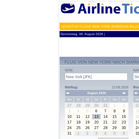
NONSTOP FLÜGE NEW YORK SHANGHAI BILLIG
Donnerstag, 06. August 2026 ¦
FLUG VON NEW YORK NACH SHAN
VON:
NA
Hinflug:
13.08.2026
Rüc
August 2026
Mo
Di
Mi
Do
Fr
Sa
So
M
27
28
29
30
31
1
2
2
3
4
5
6
7
8
9
3
10
11
12
13
14
15
16
1
17
18
19
20
21
22
23
1
24
25
26
27
28
29
30
2
31
1
2
3
4
5
6
3