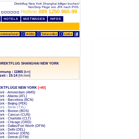
Direktflug New York Shanghai billiger buchen!
NonStop Flüge von JFK nach PVG.
Hotline
089 1250 960-99
HOTELS
MIETWAGEN
INFOS
DIREKTFLUG SHANGHAI NEW YORK
ernung : 11865
[km]
zeit : 15:14
[hh:mm]
EKTFLÜGE NEW YORK
[+80]
ork - Amsterdam (AMS)
rk - Atlanta (ATL)
ork - Barcelona (BCN)
rk - Beijing (PEK)
rk - Berlin (TXL)
ork - Boston (BOS)
ork - Cancun (CUN)
rk - Charlotte (CLT)
ork - Chicago (ORD)
rk - Dallas/Fort Worth (DFW)
rk - Delhi (DEL)
ork - Denver (DEN)
rk - Detroit (DTW)