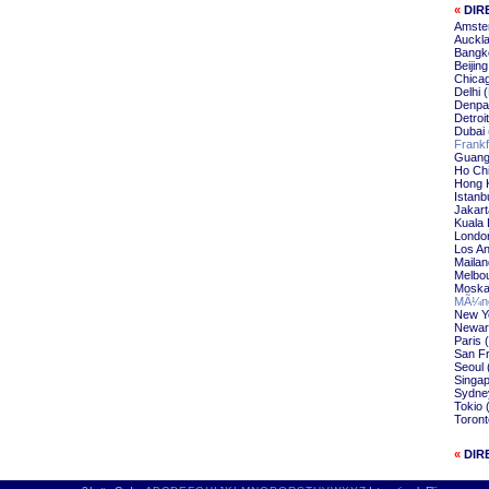
«
DIR
Amste
Auckla
Bangk
Beijin
Chica
Delhi 
Denpa
Detroi
Dubai 
Frankf
Guang
Ho Chi
Hong 
Istanb
Jakart
Kuala 
Londo
Los An
Mailan
Melbo
Moska
MÃ¼nc
New Yo
Newar
Paris 
San Fr
Seoul 
Singap
Sydne
Tokio 
Toront
«
DIR