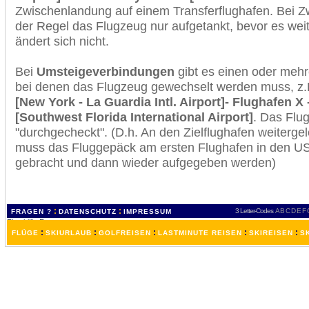
Zwischenlandung auf einem Transferflughafen. Bei Z
der Regel das Flugzeug nur aufgetankt, bevor es wei
ändert sich nicht.
Bei
Umsteigeverbindungen
gibt es einen oder meh
bei denen das Flugzeug gewechselt werden muss, z
[New York - La Guardia Intl. Airport]- Flughafen X
[Southwest Florida International Airport]
. Das Flu
"durchgecheckt". (D.h. An den Zielflughafen weiterge
muss das Fluggepäck am ersten Flughafen in den USA
gebracht und dann wieder aufgegeben werden)
:
:
3 Letter-Codes
A
B
C
D
E
F
FRAGEN ?
DATENSCHUTZ
IMPRESSUM
:
:
:
:
:
FLÜGE
SKIURLAUB
GOLFREISEN
LASTMINUTE REISEN
SKIREISEN
S