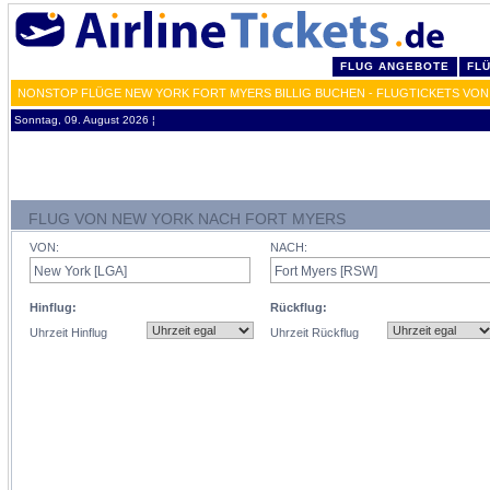
FLUG ANGEBOTE
FL
NONSTOP FLÜGE NEW YORK FORT MYERS BILLIG BUCHEN - FLUGTICKETS VON
Sonntag, 09. August 2026 ¦
FLUG VON NEW YORK NACH FORT MYERS
VON:
NACH:
Hinflug:
Rückflug:
Uhrzeit Hinflug
Uhrzeit Rückflug