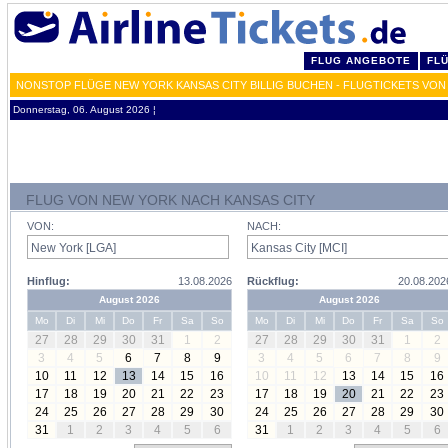
FLUG ANGEBOTE
FL
NONSTOP FLÜGE NEW YORK KANSAS CITY BILLIG BUCHEN - FLUGTICKETS VON
Donnerstag, 06. August 2026 ¦
FLUG VON NEW YORK NACH KANSAS CITY
VON:
NACH:
Hinflug:
13.08.2026
Rückflug:
20.08.202
August 2026
August 2026
Mo
Di
Mi
Do
Fr
Sa
So
Mo
Di
Mi
Do
Fr
Sa
So
27
28
29
30
31
1
2
27
28
29
30
31
1
2
3
4
5
6
7
8
9
3
4
5
6
7
8
9
10
11
12
13
14
15
16
10
11
12
13
14
15
16
17
18
19
20
21
22
23
17
18
19
20
21
22
23
24
25
26
27
28
29
30
24
25
26
27
28
29
30
31
1
2
3
4
5
6
31
1
2
3
4
5
6