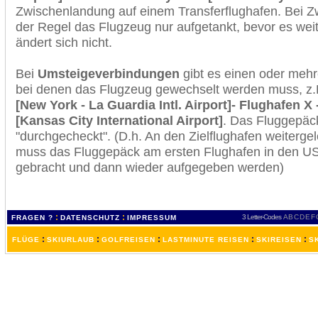
Zwischenlandung auf einem Transferflughafen. Bei Z
der Regel das Flugzeug nur aufgetankt, bevor es wei
ändert sich nicht.
Bei
Umsteigeverbindungen
gibt es einen oder meh
bei denen das Flugzeug gewechselt werden muss, z
[New York - La Guardia Intl. Airport]- Flughafen X
[Kansas City International Airport]
. Das Fluggepäc
"durchgecheckt". (D.h. An den Zielflughafen weiterge
muss das Fluggepäck am ersten Flughafen in den USA
gebracht und dann wieder aufgegeben werden)
:
:
3 Letter-Codes
A
B
C
D
E
F
FRAGEN ?
DATENSCHUTZ
IMPRESSUM
:
:
:
:
:
FLÜGE
SKIURLAUB
GOLFREISEN
LASTMINUTE REISEN
SKIREISEN
S