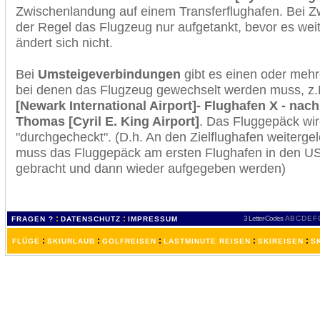
Zwischenlandung auf einem Transferflughafen. Bei Z
der Regel das Flugzeug nur aufgetankt, bevor es wei
ändert sich nicht.
Bei
Umsteigeverbindungen
gibt es einen oder meh
bei denen das Flugzeug gewechselt werden muss, z
[Newark International Airport]- Flughafen X - nach
Thomas [Cyril E. King Airport]
. Das Fluggepäck wi
"durchgecheckt". (D.h. An den Zielflughafen weiterge
muss das Fluggepäck am ersten Flughafen in den USA
gebracht und dann wieder aufgegeben werden)
:
:
3 Letter-Codes
A
B
C
D
E
F
FRAGEN ?
DATENSCHUTZ
IMPRESSUM
:
:
:
:
:
FLÜGE
SKIURLAUB
GOLFREISEN
LASTMINUTE REISEN
SKIREISEN
S