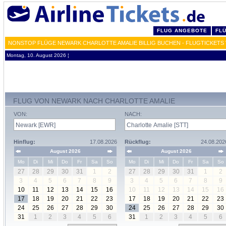
FLUG ANGEBOTE
FL
NONSTOP FLÜGE NEWARK CHARLOTTE AMALIE BILLIG BUCHEN - FLUGTICKETS
Montag, 10. August 2026 ¦
FLUG VON NEWARK NACH CHARLOTTE AMALIE
VON:
NACH:
Hinflug:
17.08.2026
Rückflug:
24.08.202
August 2026
August 2026
Mo
Di
Mi
Do
Fr
Sa
So
Mo
Di
Mi
Do
Fr
Sa
So
27
28
29
30
31
1
2
27
28
29
30
31
1
2
3
4
5
6
7
8
9
3
4
5
6
7
8
9
10
11
12
13
14
15
16
10
11
12
13
14
15
16
17
18
19
20
21
22
23
17
18
19
20
21
22
23
24
25
26
27
28
29
30
24
25
26
27
28
29
30
31
1
2
3
4
5
6
31
1
2
3
4
5
6