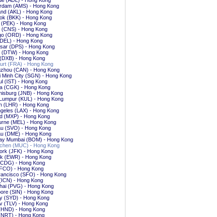
de (ADL) - Hong Kong
rdam (AMS) - Hong Kong
and (AKL) - Hong Kong
ok (BKK) - Hong Kong
g (PEK) - Hong Kong
s (CNS) - Hong Kong
go (ORD) - Hong Kong
(DEL) - Hong Kong
sar (DPS) - Hong Kong
t (DTW) - Hong Kong
 (DXB) - Hong Kong
urt (FRA) - Hong Kong
zhou (CAN) - Hong Kong
 Minh City (SGN) - Hong Kong
ul (IST) - Hong Kong
ta (CGK) - Hong Kong
nisburg (JNB) - Hong Kong
 Lumpur (KUL) - Hong Kong
n (LHR) - Hong Kong
geles (LAX) - Hong Kong
nd (MXP) - Hong Kong
urne (MEL) - Hong Kong
u (SVO) - Hong Kong
u (DME) - Hong Kong
y Mumbai (BOM) - Hong Kong
hen (MUC) - Hong Kong
ork (JFK) - Hong Kong
k (EWR) - Hong Kong
 (CDG) - Hong Kong
FCO) - Hong Kong
rancisco (SFO) - Hong Kong
(ICN) - Hong Kong
hai (PVG) - Hong Kong
ore (SIN) - Hong Kong
y (SYD) - Hong Kong
iv (TLV) - Hong Kong
 (HND) - Hong Kong
 (NRT) - Hong Kong