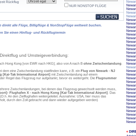
Newar
zeit Rückflug
Newark
NUR NONSTOP FLÜGE
Newar
Newark
Newar
Newar
Newar
 direkt alle Flüge, Billigflüge & NonStopFlüge weltweit buchen.
Newar
Newar
en Sie einen Hinflug- und Rückflugtermin
Newark
Newar
Newark
Newar
Newar
Newar
Direktflug und Umsteigeverbindung:
Newark
Newark
 nach Hong Kong [von EWR nach HKG]; also von A nach B
ohne Zwischenlandung
.
Newar
Newar
ei dem eine Zwischenlandung stattfinden kann, z.B. ein
Flug von Newark - NJ
Newar
 [Kai-Tak International Airport]
mit Zwischenlandung auf einem
Newar
 der Regel das Flugzeug nur aufgetankt, bevor es weitergeht. Die
Flugnummer
Newar
Newark
Newar
mehrere Zwischenlandungen, bei denen das Flugzeug gewechselt werden muss,
Newar
port]- Flughafen X - nach Hong Kong [Kai-Tak International Airport]
. Das
Newar
D.h. An den Zielflughafen weitergeleitet. Ausnahme: USA, hier muss das
Newar
olt, durch den Zoll gebracht und dann wieder aufgegeben werden)
Newark
Newar
Newark
Newark
Newar
Newark
Newar
«
DIR