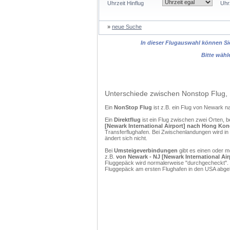
Uhrzeit Hinflug
Uhr
»
neue Suche
In dieser Flugauswahl können Sie
Bitte wähl
Unterschiede zwischen Nonstop Flug, 
Ein
NonStop Flug
ist z.B. ein Flug von Newark
Ein
Direktflug
ist ein Flug zwischen zwei Orten, b
[Newark International Airport] nach Hong Kong
Transferflughafen. Bei Zwischenlandungen wird in
ändert sich nicht.
Bei
Umsteigeverbindungen
gibt es einen oder 
z.B.
von Newark - NJ [Newark International Air
Fluggepäck wird normalerweise "durchgecheckt". (
Fluggepäck am ersten Flughafen in den USA abgeh