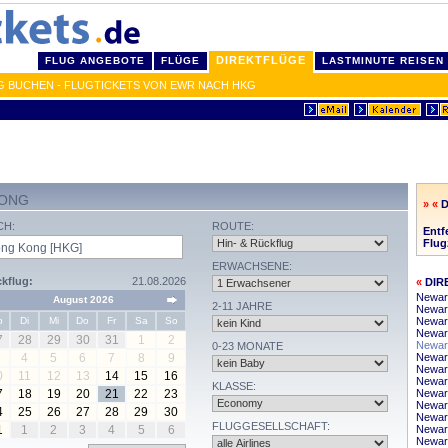
DIREKTFLÜGE
FLUG ANGEBOTE
FLÜGE
LASTMINUTE REISEN
 BUCHEN - FLUGTICKETS VON EWR NACH HKG
KONG
» «
CH:
ROUTE:
Entf
Flug
ERWACHSENE:
kflug:
21.08.2026
«
DIR
Newar
August 2026
2-11 JAHRE
Newark
o
Di
Mi
Do
Fr
Sa
So
Newar
Newark
7
28
29
30
31
1
2
Newark
0-23 MONATE
4
5
6
7
8
9
Newar
Newar
0
11
12
13
14
15
16
Newark
KLASSE:
7
18
19
20
21
22
23
Newar
Newark
4
25
26
27
28
29
30
Newark
FLUGGESELLSCHAFT:
1
1
2
3
4
5
6
Newar
Newark