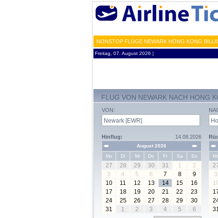
NONSTOP FLÜGE NEWARK HONG KONG BILLIG
Freitag, 07. August 2026 ¦
FLUG VON NEWARK NACH HONG 
VON:
NA
Hinflug:
14.08.2026
Rüc
August 2026
Mo
Di
Mi
Do
Fr
Sa
So
M
27
28
29
30
31
1
2
2
3
4
5
6
7
8
9
3
10
11
12
13
14
15
16
1
17
18
19
20
21
22
23
1
24
25
26
27
28
29
30
2
31
1
2
3
4
5
6
3