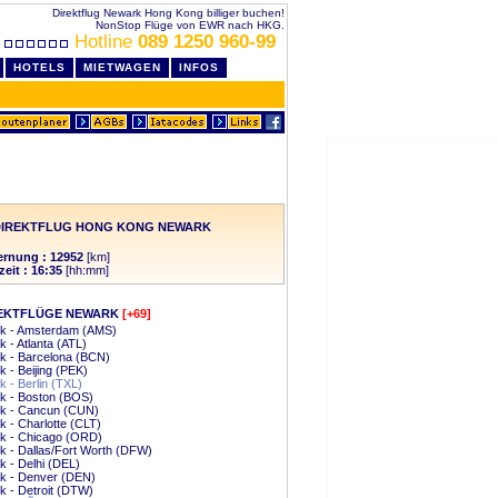
Direktflug Newark Hong Kong billiger buchen!
NonStop Flüge von EWR nach HKG.
Hotline
089 1250 960-99
HOTELS
MIETWAGEN
INFOS
DIREKTFLUG HONG KONG NEWARK
ernung : 12952
[km]
zeit : 16:35
[hh:mm]
EKTFLÜGE NEWARK
[+69]
k - Amsterdam (AMS)
 - Atlanta (ATL)
k - Barcelona (BCN)
 - Beijing (PEK)
 - Berlin (TXL)
k - Boston (BOS)
k - Cancun (CUN)
 - Charlotte (CLT)
k - Chicago (ORD)
 - Dallas/Fort Worth (DFW)
 - Delhi (DEL)
k - Denver (DEN)
 - Detroit (DTW)