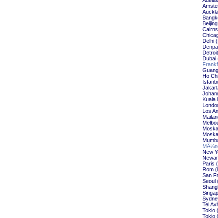
Adelai
Amste
Auckl
Bangk
Beijin
Cairn
Chica
Delhi 
Denpa
Detroi
Dubai
Frankf
Guang
Ho Chi
Istanb
Jakar
Johan
Kuala
Londo
Los An
Maila
Melbo
Moska
Moska
Mumba
MÃ¼nc
New Y
Newar
Paris
Rom (
San F
Seoul 
Shang
Singap
Sydne
Tel Av
Tokio
Tokio