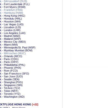
k - DÃ¼sseldorf (DUS)
 - Fort Lauderdale (FLL)
k - Fort Myers (RSW)
 - Frankfurt (FRA)
k - Hamburg (HAM)
k - Hong Kong (HKG)
k - Honolulu (HNL)
k - Houston (IAH)
k - Las Vegas (LAS)
 - Lissabon (LIS)
k - London (LHR)
 - Los Angeles (LAX)
k - Madrid (MAD)
k - Mailand (MXP)
k - Mexico City (MEX)
 - Miami (MIA)
 - Minneapolis/St. Paul (MSP)
k - Mumbay Mumbai (BOM)
k - MÃ¼nchen (MUC)
k - Orlando (MCO)
k - Paris (CDG)
k - Paris (ORY)
 - Philadelphia (PHL)
k - Phoenix (PHX)
k - Rom (FCO)
k - San Francisco (SFO)
k - San Jose (SJO)
 - Seattle (SEA)
k - Shanghai (PVG)
 - Singapore (SIN)
 - Tel Aviv (TLV)
k - Tokio (NRT)
 - Toronto (YYZ)
k - Washington (IAD)
EKTFLÜGE HONG KONG
[+22]