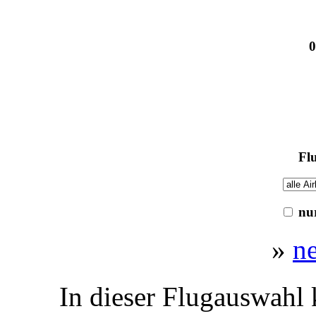
0
Flu
nur
»
n
In dieser Flugauswahl 