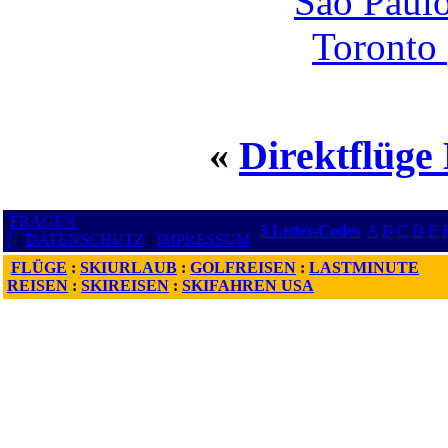
Sao Paul
Toronto
«
Direktflüge
FRAGEN
3 Letter-Codes
A
B
C
D
E
?
:
DATENSCHUTZ
:
IMPRESSUM
FLÜGE
:
SKIURLAUB
:
GOLFREISEN
:
LASTMINUTE
REISEN
:
SKIREISEN
:
SKIFAHREN USA