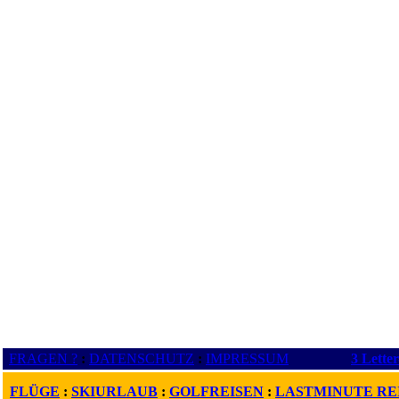
FRAGEN ?
:
DATENSCHUTZ
:
IMPRESSUM
3 Lette
FLÜGE
:
SKIURLAUB
:
GOLFREISEN
:
LASTMINUTE RE