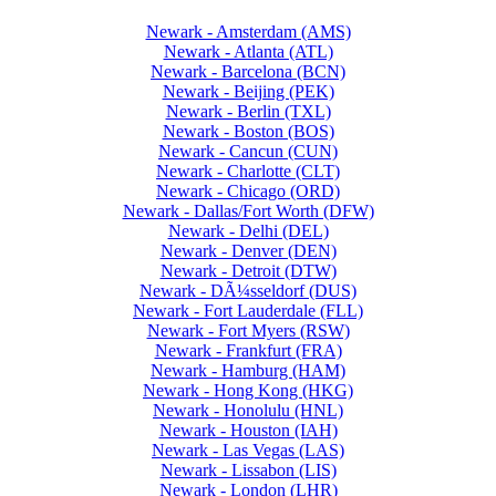
Newark - Amsterdam (AMS)
Newark - Atlanta (ATL)
Newark - Barcelona (BCN)
Newark - Beijing (PEK)
Newark - Berlin (TXL)
Newark - Boston (BOS)
Newark - Cancun (CUN)
Newark - Charlotte (CLT)
Newark - Chicago (ORD)
Newark - Dallas/Fort Worth (DFW)
Newark - Delhi (DEL)
Newark - Denver (DEN)
Newark - Detroit (DTW)
Newark - DÃ¼sseldorf (DUS)
Newark - Fort Lauderdale (FLL)
Newark - Fort Myers (RSW)
Newark - Frankfurt (FRA)
Newark - Hamburg (HAM)
Newark - Hong Kong (HKG)
Newark - Honolulu (HNL)
Newark - Houston (IAH)
Newark - Las Vegas (LAS)
Newark - Lissabon (LIS)
Newark - London (LHR)