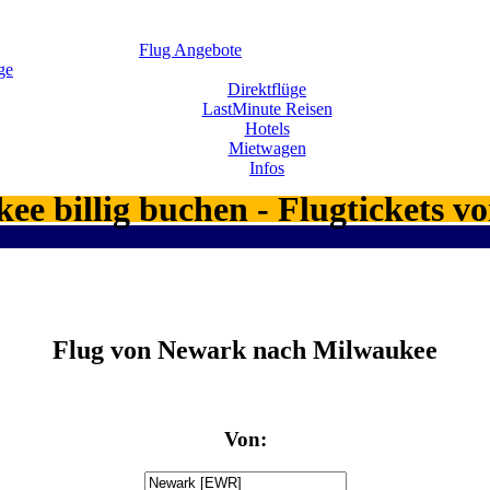
Flug Angebote
ge
Direktflüge
LastMinute Reisen
Hotels
Mietwagen
Infos
ee billig buchen - Flugtickets
Flug von Newark nach Milwaukee
Von: