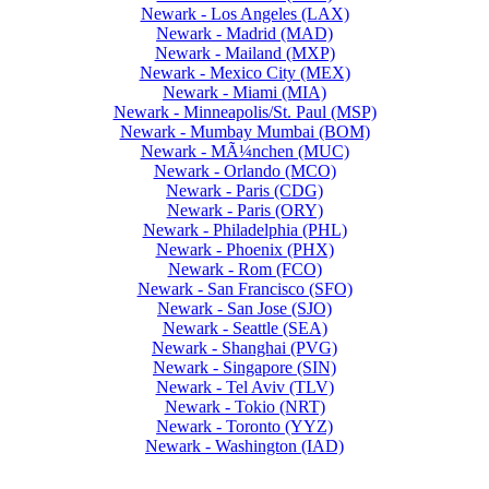
Newark - Los Angeles (LAX)
Newark - Madrid (MAD)
Newark - Mailand (MXP)
Newark - Mexico City (MEX)
Newark - Miami (MIA)
Newark - Minneapolis/St. Paul (MSP)
Newark - Mumbay Mumbai (BOM)
Newark - MÃ¼nchen (MUC)
Newark - Orlando (MCO)
Newark - Paris (CDG)
Newark - Paris (ORY)
Newark - Philadelphia (PHL)
Newark - Phoenix (PHX)
Newark - Rom (FCO)
Newark - San Francisco (SFO)
Newark - San Jose (SJO)
Newark - Seattle (SEA)
Newark - Shanghai (PVG)
Newark - Singapore (SIN)
Newark - Tel Aviv (TLV)
Newark - Tokio (NRT)
Newark - Toronto (YYZ)
Newark - Washington (IAD)