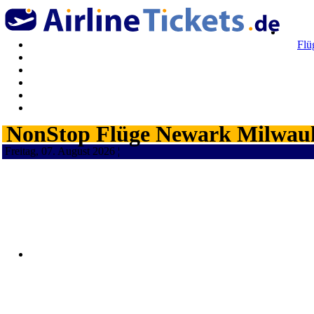
Flü
NonStop Flüge Newark Milwauk
Freitag, 07. August 2026 ¦