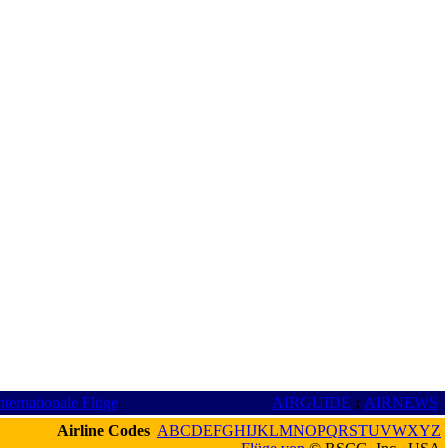
nternationale Flüge
AIRGUIDE
:
AIRNEWS
Airline Codes
A
B
C
D
E
F
G
H
I
J
K
L
M
N
O
P
Q
R
S
T
U
V
W
X
Y
Z