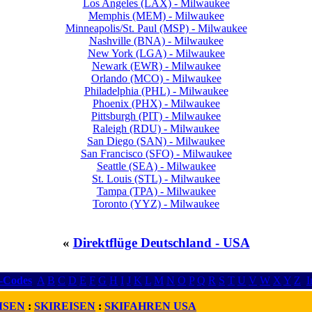
Los Angeles (LAX) - Milwaukee
Memphis (MEM) - Milwaukee
Minneapolis/St. Paul (MSP) - Milwaukee
Nashville (BNA) - Milwaukee
New York (LGA) - Milwaukee
Newark (EWR) - Milwaukee
Orlando (MCO) - Milwaukee
Philadelphia (PHL) - Milwaukee
Phoenix (PHX) - Milwaukee
Pittsburgh (PIT) - Milwaukee
Raleigh (RDU) - Milwaukee
San Diego (SAN) - Milwaukee
San Francisco (SFO) - Milwaukee
Seattle (SEA) - Milwaukee
St. Louis (STL) - Milwaukee
Tampa (TPA) - Milwaukee
Toronto (YYZ) - Milwaukee
«
Direktflüge Deutschland - USA
r-Codes
A
B
C
D
E
F
G
H
I
J
K
L
M
N
O
P
Q
R
S
T
U
V
W
X
Y
Z
I
ISEN
:
SKIREISEN
:
SKIFAHREN USA