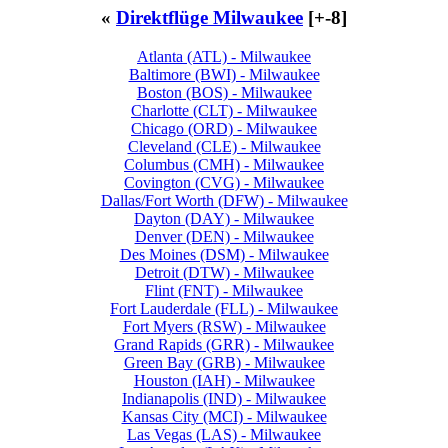
«
Direktflüge Milwaukee
[+-8]
Atlanta (ATL) - Milwaukee
Baltimore (BWI) - Milwaukee
Boston (BOS) - Milwaukee
Charlotte (CLT) - Milwaukee
Chicago (ORD) - Milwaukee
Cleveland (CLE) - Milwaukee
Columbus (CMH) - Milwaukee
Covington (CVG) - Milwaukee
Dallas/Fort Worth (DFW) - Milwaukee
Dayton (DAY) - Milwaukee
Denver (DEN) - Milwaukee
Des Moines (DSM) - Milwaukee
Detroit (DTW) - Milwaukee
Flint (FNT) - Milwaukee
Fort Lauderdale (FLL) - Milwaukee
Fort Myers (RSW) - Milwaukee
Grand Rapids (GRR) - Milwaukee
Green Bay (GRB) - Milwaukee
Houston (IAH) - Milwaukee
Indianapolis (IND) - Milwaukee
Kansas City (MCI) - Milwaukee
Las Vegas (LAS) - Milwaukee