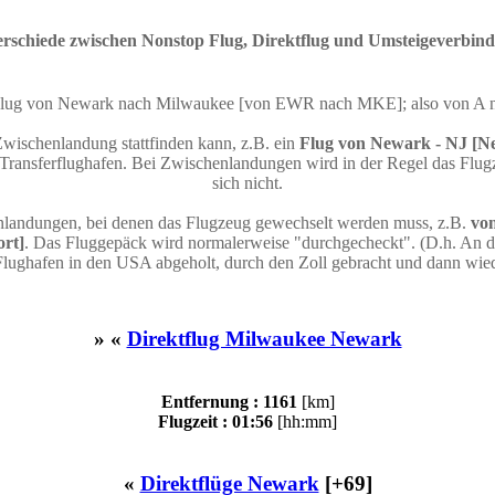
rschiede zwischen Nonstop Flug, Direktflug und Umsteigeverbin
n Flug von Newark nach Milwaukee [von EWR nach MKE]; also von A
Zwischenlandung stattfinden kann, z.B. ein
Flug von Newark - NJ [Ne
ransferflughafen. Bei Zwischenlandungen wird in der Regel das Flugz
sich nicht.
nlandungen, bei denen das Flugzeug gewechselt werden muss, z.B.
von
ort]
. Das Fluggepäck wird normalerweise "durchgecheckt". (D.h. An d
Flughafen in den USA abgeholt, durch den Zoll gebracht und dann wie
» «
Direktflug Milwaukee Newark
Entfernung : 1161
[km]
Flugzeit : 01:56
[hh:mm]
«
Direktflüge Newark
[+69]