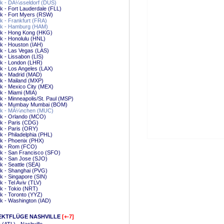
k - DÃ¼sseldorf (DUS)
 - Fort Lauderdale (FLL)
k - Fort Myers (RSW)
 - Frankfurt (FRA)
k - Hamburg (HAM)
k - Hong Kong (HKG)
k - Honolulu (HNL)
k - Houston (IAH)
k - Las Vegas (LAS)
 - Lissabon (LIS)
k - London (LHR)
 - Los Angeles (LAX)
k - Madrid (MAD)
k - Mailand (MXP)
k - Mexico City (MEX)
 - Miami (MIA)
 - Minneapolis/St. Paul (MSP)
k - Mumbay Mumbai (BOM)
k - MÃ¼nchen (MUC)
k - Orlando (MCO)
k - Paris (CDG)
k - Paris (ORY)
 - Philadelphia (PHL)
k - Phoenix (PHX)
k - Rom (FCO)
k - San Francisco (SFO)
k - San Jose (SJO)
 - Seattle (SEA)
k - Shanghai (PVG)
 - Singapore (SIN)
 - Tel Aviv (TLV)
k - Tokio (NRT)
 - Toronto (YYZ)
k - Washington (IAD)
EKTFLÜGE NASHVILLE
[+-7]