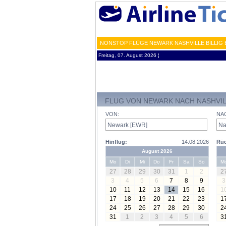
NONSTOP FLÜGE NEWARK NASHVILLE BILLIG 
Freitag, 07. August 2026 ¦
FLUG VON NEWARK NACH NASHVI
VON:
NA
Hinflug:
14.08.2026
Rüc
August 2026
Mo
Di
Mi
Do
Fr
Sa
So
M
27
28
29
30
31
1
2
2
3
4
5
6
7
8
9
3
10
11
12
13
14
15
16
1
17
18
19
20
21
22
23
1
24
25
26
27
28
29
30
2
31
1
2
3
4
5
6
3