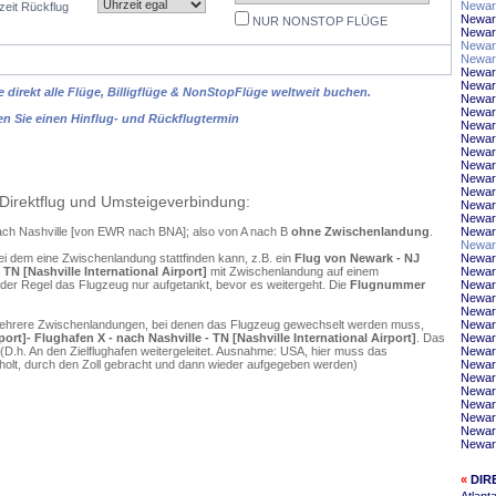
Newar
zeit Rückflug
Newark
NUR NONSTOP FLÜGE
Newar
Newark
Newar
Newar
Newar
 direkt alle Flüge, Billigflüge & NonStopFlüge weltweit buchen.
Newar
Newar
en Sie einen Hinflug- und Rückflugtermin
Newark
Newar
Newark
Newar
Newar
Newar
Direktflug und Umsteigeverbindung:
Newark
Newark
nach Nashville [von EWR nach BNA]; also von A nach B
ohne Zwischenlandung
.
Newar
Newar
ei dem eine Zwischenlandung stattfinden kann, z.B. ein
Flug von Newark - NJ
Newar
 TN [Nashville International Airport]
mit Zwischenlandung auf einem
Newar
 der Regel das Flugzeug nur aufgetankt, bevor es weitergeht. Die
Flugnummer
Newar
Newark
Newar
mehrere Zwischenlandungen, bei denen das Flugzeug gewechselt werden muss,
Newar
ort]- Flughafen X - nach Nashville - TN [Nashville International Airport]
. Das
Newar
D.h. An den Zielflughafen weitergeleitet. Ausnahme: USA, hier muss das
Newar
olt, durch den Zoll gebracht und dann wieder aufgegeben werden)
Newark
Newar
Newark
Newark
Newar
Newark
Newar
«
DIR