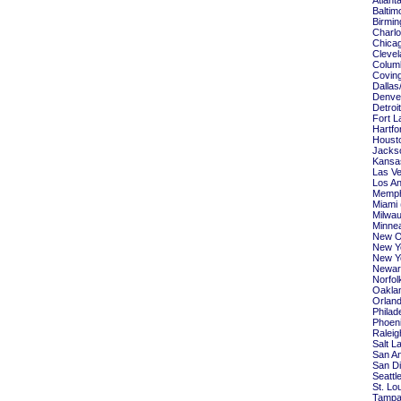
Atlant
Baltim
Birmin
Charlo
Chicag
Clevel
Colum
Coving
Dallas
Denver
Detroi
Fort L
Hartfo
Housto
Jackso
Kansas
Las Ve
Los An
Memph
Miami 
Milwau
Minnea
New Or
New Yo
New Yo
Newark
Norfol
Oaklan
Orland
Philad
Phoeni
Raleig
Salt L
San An
San Di
Seattl
St. Lo
Tampa 