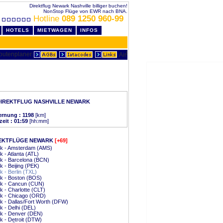
Direktflug Newark Nashville billiger buchen!
NonStop Flüge von EWR nach BNA.
Hotline
089 1250 960-99
HOTELS
MIETWAGEN
INFOS
IREKTFLUG NASHVILLE NEWARK
ernung : 1198
[km]
zeit : 01:59
[hh:mm]
EKTFLÜGE NEWARK
[+69]
k - Amsterdam (AMS)
 - Atlanta (ATL)
k - Barcelona (BCN)
 - Beijing (PEK)
 - Berlin (TXL)
k - Boston (BOS)
k - Cancun (CUN)
 - Charlotte (CLT)
k - Chicago (ORD)
 - Dallas/Fort Worth (DFW)
 - Delhi (DEL)
k - Denver (DEN)
 - Detroit (DTW)