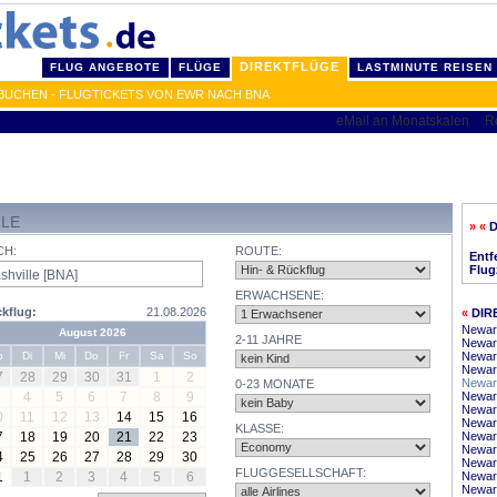
DIREKTFLÜGE
FLUG ANGEBOTE
FLÜGE
LASTMINUTE REISEN
BUCHEN - FLUGTICKETS VON EWR NACH BNA
LLE
» «
D
CH:
ROUTE:
Entf
Flug
ERWACHSENE:
kflug:
21.08.2026
«
DIR
Newar
August 2026
2-11 JAHRE
Newark
o
Di
Mi
Do
Fr
Sa
So
Newar
Newark
7
28
29
30
31
1
2
Newark
0-23 MONATE
4
5
6
7
8
9
Newar
Newar
0
11
12
13
14
15
16
Newark
KLASSE:
7
18
19
20
21
22
23
Newar
Newark
4
25
26
27
28
29
30
Newark
FLUGGESELLSCHAFT:
1
1
2
3
4
5
6
Newar
Newark