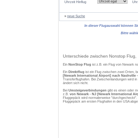
Uhrzeit Hinflug
Uhr
»
neue Suche
In dieser Flugauswahl können Sie
Bitte wähl
Unterschiede zwischen Nonstop Flug, 
Ein
NonStop Flug
ist z.B. ein Flug von Newark 
Ein
Direktflug
ist ein Flug zwischen zwei Orten, b
[Newark International Airport] nach Nashville -
Transferflughafen. Bei Zwischenlandungen wird in
ändert sich nicht.
Bei
Umsteigeverbindungen
gibt es einen oder 
z.B.
von Newark - NJ [Newark International Airp
Fluggepäck wird normalerweise "durchgecheckt". (
Fluggepäck am ersten Flughafen in den USA abgeh