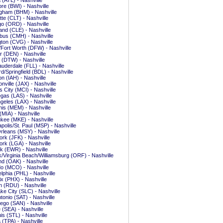
a (ATL) - Nashville
ore (BWI) - Nashville
gham (BHM) - Nashville
tte (CLT) - Nashville
o (ORD) - Nashville
and (CLE) - Nashville
bus (CMH) - Nashville
ton (CVG) - Nashville
/Fort Worth (DFW) - Nashville
 (DEN) - Nashville
t (DTW) - Nashville
auderdale (FLL) - Nashville
rd/Springfield (BDL) - Nashville
n (IAH) - Nashville
nville (JAX) - Nashville
 City (MCI) - Nashville
gas (LAS) - Nashville
geles (LAX) - Nashville
is (MEM) - Nashville
(MIA) - Nashville
kee (MKE) - Nashville
polis/St. Paul (MSP) - Nashville
leans (MSY) - Nashville
rk (JFK) - Nashville
rk (LGA) - Nashville
 (EWR) - Nashville
k/Virginia Beach/Williamsburg (ORF) - Nashville
d (OAK) - Nashville
o (MCO) - Nashville
elphia (PHL) - Nashville
x (PHX) - Nashville
h (RDU) - Nashville
ake City (SLC) - Nashville
tonio (SAT) - Nashville
ego (SAN) - Nashville
e (SEA) - Nashville
uis (STL) - Nashville
(TPA) - Nashville