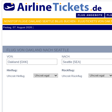
FLUG ANGEBOTE
FL
NONSTOP FLÜGE OAKLAND SEATTLE BILLIG BUCHEN - FLUGTICKETS VON OAK 
Freitag, 07. August 2026 ¦
FLUG VON OAKLAND NACH SEATTLE
VON:
NACH:
Hinflug:
Rückflug:
Uhrzeit Hinflug
Uhrzeit Rückflug