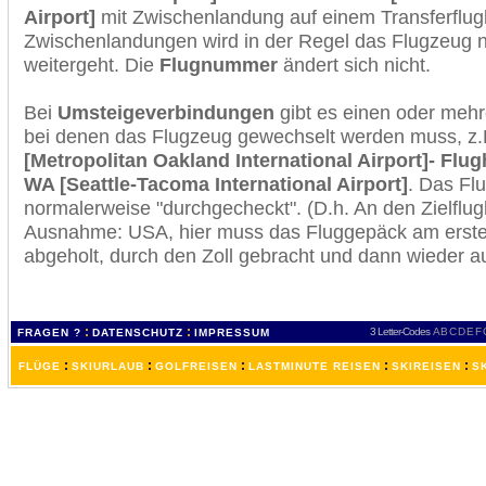
Airport]
mit Zwischenlandung auf einem Transferflug
Zwischenlandungen wird in der Regel das Flugzeug n
weitergeht. Die
Flugnummer
ändert sich nicht.
Bei
Umsteigeverbindungen
gibt es einen oder meh
bei denen das Flugzeug gewechselt werden muss, z
[Metropolitan Oakland International Airport]- Flug
WA [Seattle-Tacoma International Airport]
. Das Fl
normalerweise "durchgecheckt". (D.h. An den Zielflugh
Ausnahme: USA, hier muss das Fluggepäck am erste
abgeholt, durch den Zoll gebracht und dann wieder 
:
:
3 Letter-Codes
A
B
C
D
E
F
FRAGEN ?
DATENSCHUTZ
IMPRESSUM
:
:
:
:
:
FLÜGE
SKIURLAUB
GOLFREISEN
LASTMINUTE REISEN
SKIREISEN
S