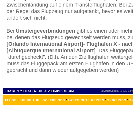
Zwischenlandung auf einem Transferflughafen. Bei Z
der Regel das Flugzeug nur aufgetankt, bevor es wei
ändert sich nicht.
Bei
Umsteigeverbindungen
gibt es einen oder meh
bei denen das Flugzeug gewechselt werden muss, z
[Orlando International Airport]- Flughafen X - na
[Albuquerque International Airport]
. Das Fluggepä
"durchgecheckt". (D.h. An den Zielflughafen weiterge
muss das Fluggepäck am ersten Flughafen in den USA
gebracht und dann wieder aufgegeben werden)
:
:
3 Letter-Codes
A
B
C
D
E
F
FRAGEN ?
DATENSCHUTZ
IMPRESSUM
:
:
:
:
:
FLÜGE
SKIURLAUB
GOLFREISEN
LASTMINUTE REISEN
SKIREISEN
S