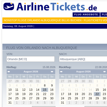
FLUG ANGEBOTE
FL
NONSTOP FLÜGE ORLANDO ALBUQUERQUE BILLIG BUCHEN - FLUGTICKETS VO
Samstag, 08. August 2026 ¦
FLUG VON ORLANDO NACH ALBUQUERQUE
VON:
NACH:
Hinflug:
15.08.2026
Rückflug:
22.08.202
August 2026
August 2026
Mo
Di
Mi
Do
Fr
Sa
So
Mo
Di
Mi
Do
Fr
Sa
So
27
28
29
30
31
1
2
27
28
29
30
31
1
2
3
4
5
6
7
8
9
3
4
5
6
7
8
9
10
11
12
13
14
15
16
10
11
12
13
14
15
16
17
18
19
20
21
22
23
17
18
19
20
21
22
23
24
25
26
27
28
29
30
24
25
26
27
28
29
30
31
1
2
3
4
5
6
31
1
2
3
4
5
6