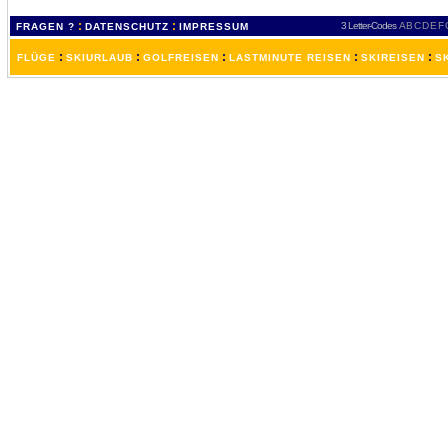
:
:
3 Letter-Codes
A
B
C
D
E
F
FRAGEN ?
DATENSCHUTZ
IMPRESSUM
:
:
:
:
:
FLÜGE
SKIURLAUB
GOLFREISEN
LASTMINUTE REISEN
SKIREISEN
S