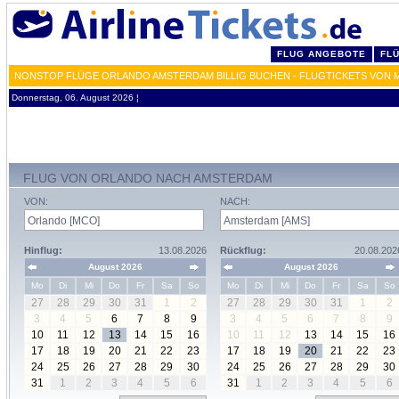
FLUG ANGEBOTE
FL
NONSTOP FLÜGE ORLANDO AMSTERDAM BILLIG BUCHEN - FLUGTICKETS VON 
Donnerstag, 06. August 2026 ¦
FLUG VON ORLANDO NACH AMSTERDAM
VON:
NACH:
Hinflug:
13.08.2026
Rückflug:
20.08.202
August 2026
August 2026
Mo
Di
Mi
Do
Fr
Sa
So
Mo
Di
Mi
Do
Fr
Sa
So
27
28
29
30
31
1
2
27
28
29
30
31
1
2
3
4
5
6
7
8
9
3
4
5
6
7
8
9
10
11
12
13
14
15
16
10
11
12
13
14
15
16
17
18
19
20
21
22
23
17
18
19
20
21
22
23
24
25
26
27
28
29
30
24
25
26
27
28
29
30
31
1
2
3
4
5
6
31
1
2
3
4
5
6