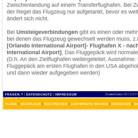
Zwischenlandung auf einem Transferflughafen. Bei Z
der Regel das Flugzeug nur aufgetankt, bevor es wei
ändert sich nicht.
Bei
Umsteigeverbindungen
gibt es einen oder meh
bei denen das Flugzeug gewechselt werden muss, z
[Orlando International Airport]- Flughafen X - na
International Airport]
. Das Fluggepäck wird normale
(D.h. An den Zielflughafen weitergeleitet. Ausnahme
Fluggepäck am ersten Flughafen in den USA abgeholt
und dann wieder aufgegeben werden)
:
:
3 Letter-Codes
A
B
C
D
E
F
FRAGEN ?
DATENSCHUTZ
IMPRESSUM
:
:
:
:
:
FLÜGE
SKIURLAUB
GOLFREISEN
LASTMINUTE REISEN
SKIREISEN
S