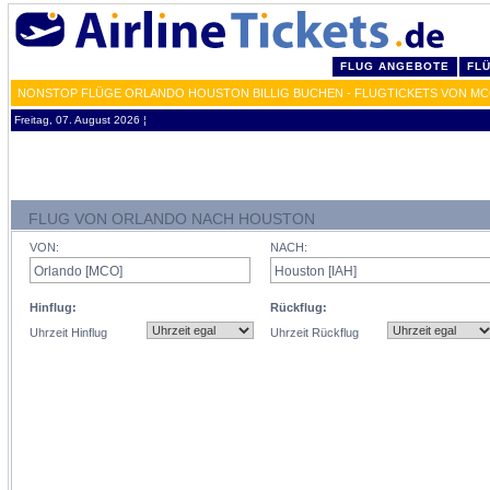
FLUG ANGEBOTE
FL
NONSTOP FLÜGE ORLANDO HOUSTON BILLIG BUCHEN - FLUGTICKETS VON MC
Freitag, 07. August 2026 ¦
FLUG VON ORLANDO NACH HOUSTON
VON:
NACH:
Hinflug:
Rückflug:
Uhrzeit Hinflug
Uhrzeit Rückflug