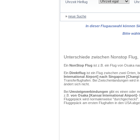
Uhrzeit Hinflug
Uhr
»
neue Suche
In dieser Flugauswahl können Sie
Bitte wähl
Unterschiede zwischen Nonstop Flug, 
Ein
NonStop Flug
ist z.B. ein Flug von Osaka na
Ein
Direktflug
ist ein Flug zwischen zwei Orten, b
International Airport] nach Singapore [Changi 
Transferflughafen. Bei Zwischenlandungen wird in
ändert sich nicht.
Bei
Umsteigeverbindungen
gibt es einen oder 
z.B.
von Osaka [Kansai International Airport]-
Fluggepäck wird normalerweise "durchgecheckt". (
Fluggepäck am ersten Flughafen in den USA abgeh