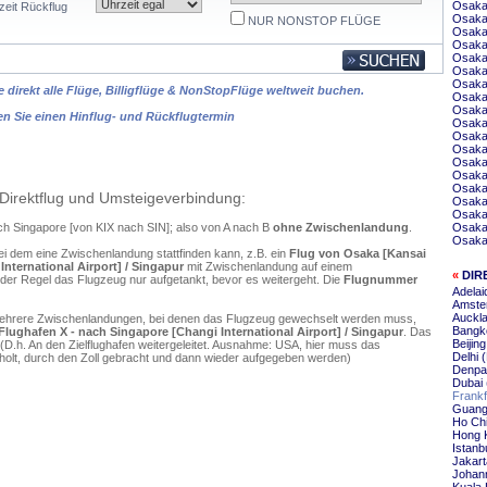
Osaka
zeit Rückflug
Osaka
NUR NONSTOP FLÜGE
Osaka 
Osaka 
Osaka
Osaka
Osaka
 direkt alle Flüge, Billigflüge & NonStopFlüge weltweit buchen.
Osaka
Osaka
en Sie einen Hinflug- und Rückflugtermin
Osaka
Osaka
Osaka
Osaka 
Osaka 
Osaka
Direktflug und Umsteigeverbindung:
Osaka 
Osaka 
ch Singapore [von KIX nach SIN]; also von A nach B
ohne Zwischenlandung
.
Osaka
Osaka
ei dem eine Zwischenlandung stattfinden kann, z.B. ein
Flug von Osaka [Kansai
International Airport] / Singapur
mit Zwischenlandung auf einem
«
DIR
 der Regel das Flugzeug nur aufgetankt, bevor es weitergeht. Die
Flugnummer
Adelai
Amste
Auckla
mehrere Zwischenlandungen, bei denen das Flugzeug gewechselt werden muss,
Bangk
 Flughafen X - nach Singapore [Changi International Airport] / Singapur
. Das
Beijin
D.h. An den Zielflughafen weitergeleitet. Ausnahme: USA, hier muss das
Delhi 
olt, durch den Zoll gebracht und dann wieder aufgegeben werden)
Denpa
Dubai 
Frankf
Guang
Ho Chi
Hong 
Istanb
Jakart
Johann