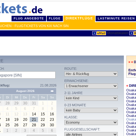
DIREKTFLÜGE
FLUG ANGEBOTE
FLÜGE
LASTMINUTE REISEN
UCHEN - FLUGTICKETS VON KIX NACH SIN
RE
» «
CH:
ROUTE:
Entf
Flug
ERWACHSENE:
kflug:
21.08.2026
«
DIR
Osaka
August 2026
2-11 JAHRE
Osaka
o
Di
Mi
Do
Fr
Sa
So
Osaka
Osaka 
7
28
29
30
31
1
2
Osaka
0-23 MONATE
4
5
6
7
8
9
Osaka
Osaka
0
11
12
13
14
15
16
Osaka
KLASSE:
7
18
19
20
21
22
23
Osaka 
Osaka
4
25
26
27
28
29
30
Osaka
FLUGGESELLSCHAFT:
1
1
2
3
4
5
6
Osaka 
Osaka 