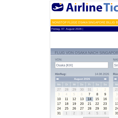
NONSTOP FLÜGE OSAKA SINGAPORE BILLIG B
Freitag, 07. August 2026 ¦
FLUG VON OSAKA NACH SINGAPO
VON:
NA
Hinflug:
14.08.2026
Rüc
August 2026
Mo
Di
Mi
Do
Fr
Sa
So
M
27
28
29
30
31
1
2
2
3
4
5
6
7
8
9
3
10
11
12
13
14
15
16
1
17
18
19
20
21
22
23
1
24
25
26
27
28
29
30
2
31
1
2
3
4
5
6
3