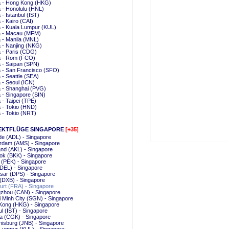
 - Hong Kong (HKG)
 - Honolulu (HNL)
- Istanbul (IST)
- Kairo (CAI)
 - Kuala Lumpur (KUL)
 - Macau (MFM)
 - Manila (MNL)
 - Nanjing (NKG)
 - Paris (CDG)
 - Rom (FCO)
 - Saipan (SPN)
 - San Francisco (SFO)
- Seattle (SEA)
- Seoul (ICN)
 - Shanghai (PVG)
- Singapore (SIN)
- Taipei (TPE)
 - Tokio (HND)
 - Tokio (NRT)
EKTFLÜGE SINGAPORE
[+35]
de (ADL) - Singapore
rdam (AMS) - Singapore
nd (AKL) - Singapore
ok (BKK) - Singapore
g (PEK) - Singapore
(DEL) - Singapore
sar (DPS) - Singapore
(DXB) - Singapore
urt (FRA) - Singapore
zhou (CAN) - Singapore
 Minh City (SGN) - Singapore
Kong (HKG) - Singapore
ul (IST) - Singapore
a (CGK) - Singapore
isburg (JNB) - Singapore