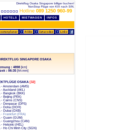
Direktflug Osaka Singapore billiger buchen!
NonStop Flüge von KIX nach SIN.
Hotline
089 1250 960-99
HOTELS
MIETWAGEN
INFOS
DIREKTFLUG SINGAPORE OSAKA
ernung : 4898
[km]
zeit : 06:35
[hh:mm]
EKTFLÜGE OSAKA
[32]
 - Amsterdam (AMS)
 - Auckland (AKL)
 - Bangkok (BKK)
- Beijing (PEK)
 - Cairns (CNS)
 - Denpasar (DPS)
 - Doha (DOH)
 - Dubai (DXB)
- Frankfurt (FRA)
 - Guam (GUM)
 - Guangzhou (CAN)
- Helsinki (HEL)
- Ho Chi Minh City (SGN)