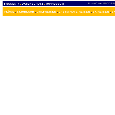
:
:
3 Letter-Codes
A
B
C
D
E
F
FRAGEN ?
DATENSCHUTZ
IMPRESSUM
:
:
:
:
:
FLÜGE
SKIURLAUB
GOLFREISEN
LASTMINUTE REISEN
SKIREISEN
S