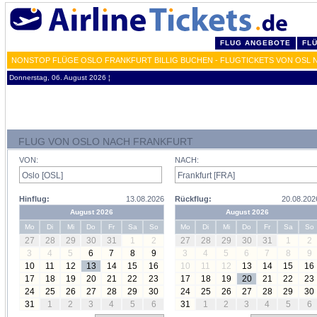
FLUG ANGEBOTE
FL
NONSTOP FLÜGE OSLO FRANKFURT BILLIG BUCHEN - FLUGTICKETS VON OSL 
Donnerstag, 06. August 2026 ¦
FLUG VON OSLO NACH FRANKFURT
VON:
NACH:
Hinflug:
13.08.2026
Rückflug:
20.08.202
August 2026
August 2026
Mo
Di
Mi
Do
Fr
Sa
So
Mo
Di
Mi
Do
Fr
Sa
So
27
28
29
30
31
1
2
27
28
29
30
31
1
2
3
4
5
6
7
8
9
3
4
5
6
7
8
9
10
11
12
13
14
15
16
10
11
12
13
14
15
16
17
18
19
20
21
22
23
17
18
19
20
21
22
23
24
25
26
27
28
29
30
24
25
26
27
28
29
30
31
1
2
3
4
5
6
31
1
2
3
4
5
6